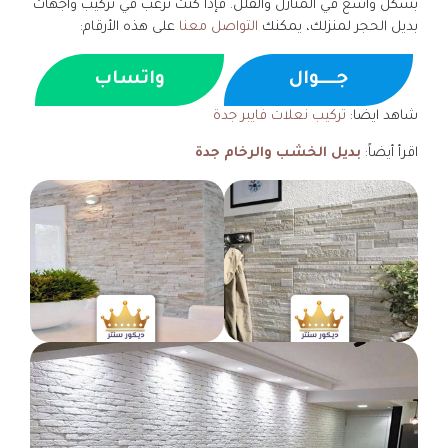
بشكل واسع في المنازل والفلل. فإذا كنت ترغب في تركيب واجهات
بديل الحجر لمنزلك، يمكنك
التواصل معنا
على هذه الأرقام:
جــــوال
واتساب
شاهد ايضا:
تركيب نعلات فايبر جدة
اقرأ أيضاً:
بديل الخشب والرخام جدة