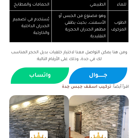
للماء
الطبيعي.
الحمامات والمطابخ.
وهو مصنوع من الجبس أو
يُستخدم في تصميم
الطوب
الأسمنت، بحيث يظفي
الجدران الداخلية
المزخرف
مظهر الجدران الحجرية
والخارجية.
التقليدية.
ومن هنا يمكن التواصل معنا لاختيار خلفيات بديل الحجر المناسب
لك في جدة، وذلك على الأرقام التالية:
جــــوال
واتساب
اقرأ أيضاً:
تركيب اسقف جبس جدة