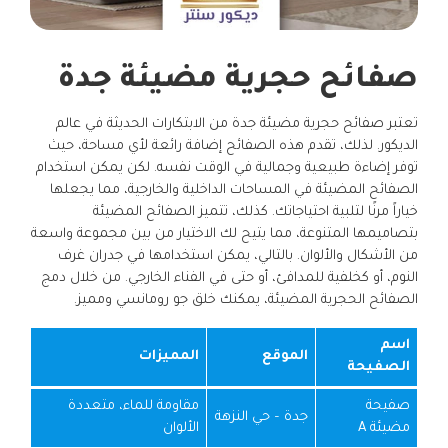
صفائح حجرية مضيئة جدة
تعتبر صفائح حجرية مضيئة جدة من الابتكارات الحديثة في عالم
الديكور. لذلك، تقدم هذه الصفائح إضافة رائعة لأي مساحة، حيث
توفر إضاءة طبيعية وجمالية في الوقت نفسه. لكن يمكن استخدام
الصفائح المضيئة في المساحات الداخلية والخارجية، مما يجعلها
خياراً مرنًا لتلبية احتياجاتك. كذلك، تتميز الصفائح المضيئة
بتصاميمها المتنوعة، مما يتيح لك الاختيار من بين مجموعة واسعة
من الأشكال والألوان. بالتالي، يمكن استخدامها في جدران غرف
النوم، أو كخلفية للمدافئ، أو حتى في الفناء الخارجي. من خلال دمج
الصفائح الحجرية المضيئة، يمكنك خلق جو رومانسي ومميز.
اسم
الموقع
المميزات
الصفيحة
صفيحة
مقاومة للماء، متعددة
جدة – حي النزهة
مضيئة A
الألوان