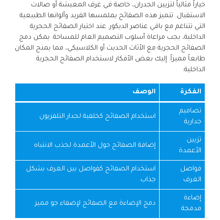
خياراً مثالياً لتزيين الجدران، خاصة في غرف المعيشة أو صالات
الاستقبال. تتميز هذه الصفائح بملمسها الفريد وألوانها الطبيعية
التي تتناغم مع باقي عناصر الديكور. عند اختيار الصفائح الحجرية
الداخلية، يجب مراعاة أسلوب التصميم العام للمساحة. يمكن دمج
الصفائح الحجرية مع الأثاث الحديث أو الكلاسيكي، مما يمنح المكان
طابعاً مميزاً. إليك بعض الأفكار لاستخدام الصفائح الحجرية
الداخلية:
الفكرة
الوصف
تصاميم
استخدام الصفائح كخلفية لجدار التلفزيون
جدارية
تزيين
إضافة الصفائح حول الأعمدة لجذب الانتباه
الأعمدة
فواصل
استخدام الصفائح كفواصل بين الغرف بشكل
الغرف
جذاب
إضاءة
دمج الإضاءة مع الصفائح لإضفاء جو مميز
مدمجة