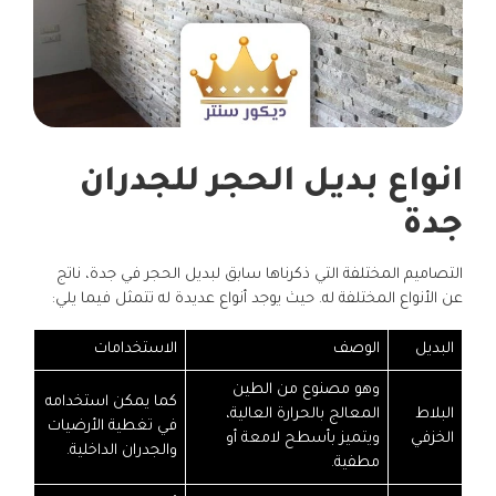
انواع بديل الحجر للجدران
جدة
التصاميم المختلفة التي ذكرناها سابق لبديل الحجر في جدة، ناتج
عن الأنواع المختلفة له. حيث يوجد أنواع عديدة له تتمثل فيما يلي:
البديل
الوصف
الاستخدامات
وهو مصنوع من الطين
كما يمكن استخدامه
البلاط
المعالج بالحرارة العالية،
في تغطية الأرضيات
الخزفي
ويتميز بأسطح لامعة أو
والجدران الداخلية.
مطفية.