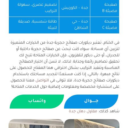
صفيحة
تصميم عصري، سهولة
جدة – الكورنيش
مضيئة B
التركيب
صفيحة
جدة – حي
طاقة شمسية، صديقة
مضيئة C
الشاطئ
للبيئة
في الختام، تعتبر ديكورات صفائح حجرية جدة من الخيارات المتميزة
لتزيين أي مساحة. سواء كنت تبحث عن صفائح حجرية داخلية أو
للجدران، أو حتى ديكور لتلفزيون، فإن الخيارات المتاحة تتيح لك
تحقيق تصاميم رائعة وجذابة. لذلك، لا تنسَ أن اختيار الصفائح
المناسبة وتنفيذ التركيب بشكل احترافي هما المفتاح للحصول على
نتائج مبهرة. بالتالي، إذا كنت مستعدًا لتجديد مساحتك باستخدام
ديكورات صفائح حجرية جدة، فلا تتوانى في
التواصل
معنا للحصول
على استشارة مخصصة ومعلومات إضافية حول الخدمات المتاحة!
جــــوال
واتساب
شاهد كذلك:
مقاول دهان جدة