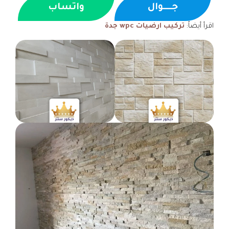
جــــوال
واتساب
اقرأ أيضاً:
تركيب ارضيات
wpc جدة