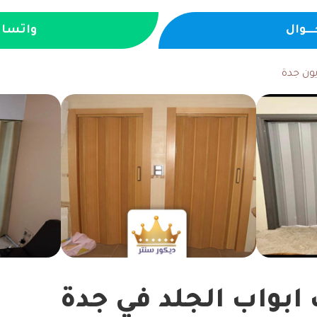
ـــوال
واتسا
يون جدة
 ابواب الجلد في جدة