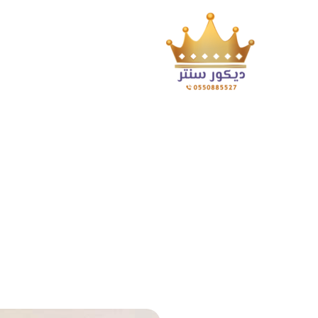
تركيب ابواب جلد جدة ت: 0550885527 اب