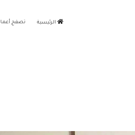
تصفح أعمالن
الرئيسية‎
واب سحب داخلية جدة