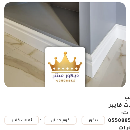
ب
ت فايبر
ت:
,
,
055088
ديكور
فوم جدران
نعلات فايبر
رات