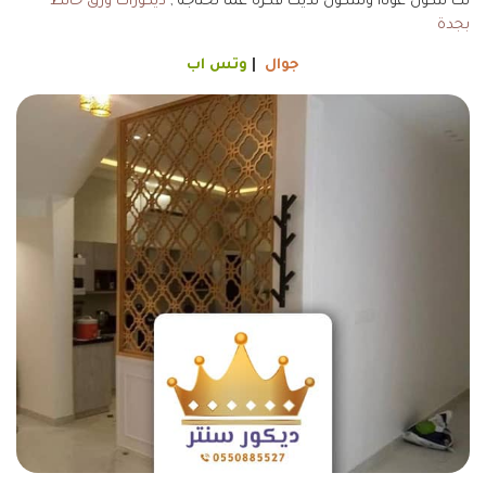
لك لتكون عوناا ولتتكون لديك فكره عما تحتاجة ,
ديكورات ورق حائط
بجدة
جوال
|
وتس اب