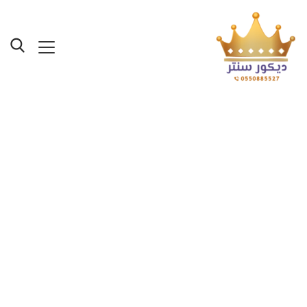
معلم ديكورات خشبيه
بارتشن بجدة
ت:0550885527 معلم
تركيب فواصل بارتشن في
جدة