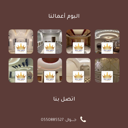
البوم أعمالنا
اتصل بنا
جـــــوال: 0550885527