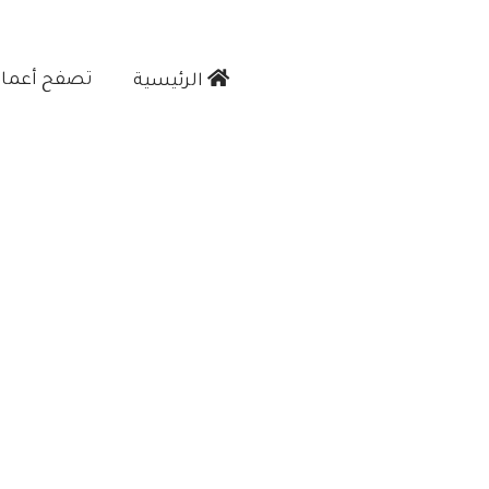
تصفح أعمالن
الرئيسية‎
محل دهانات بجدة جوال:5527
دهان بويه ممتاز في جده