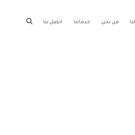
ا‎
من نحن‎
خدماتنا‎
اتصل بنا‎
055088 أسعار سطل الدهان في جده – عامل