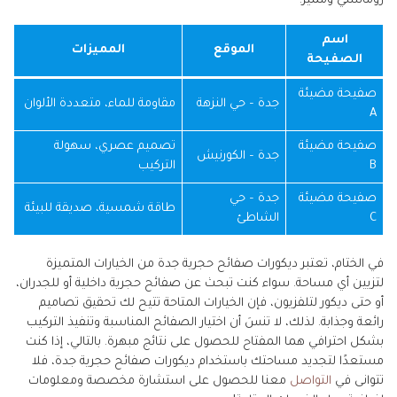
رومانسي ومميز.
اسم
الموقع
المميزات
الصفيحة
صفيحة مضيئة
جدة – حي النزهة
مقاومة للماء، متعددة الألوان
A
صفيحة مضيئة
تصميم عصري، سهولة
جدة – الكورنيش
B
التركيب
صفيحة مضيئة
جدة – حي
طاقة شمسية، صديقة للبيئة
C
الشاطئ
في الختام، تعتبر ديكورات صفائح حجرية جدة من الخيارات المتميزة
لتزيين أي مساحة. سواء كنت تبحث عن صفائح حجرية داخلية أو للجدران،
أو حتى ديكور لتلفزيون، فإن الخيارات المتاحة تتيح لك تحقيق تصاميم
رائعة وجذابة. لذلك، لا تنسَ أن اختيار الصفائح المناسبة وتنفيذ التركيب
بشكل احترافي هما المفتاح للحصول على نتائج مبهرة. بالتالي، إذا كنت
مستعدًا لتجديد مساحتك باستخدام ديكورات صفائح حجرية جدة، فلا
تتوانى في
التواصل
معنا للحصول على استشارة مخصصة ومعلومات