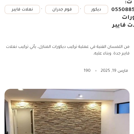
ت:
,
,
055088
ديكور
فوم جدران
نعلات فايبر
رات
ت فايبر
من اللمسان الفنية في عملية تركيب ديكورات المنازل، يأتي تركيب نعلات
فايبر جدة. وبناء عليه،
مارس 19, 2025
190