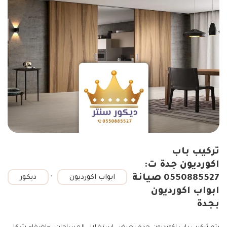
تركيب باب
اكورديون جدة ت:
,
0550885527 صيانة
ابواب اكورديون
ديكور
ابواب اكورديون
بجدة