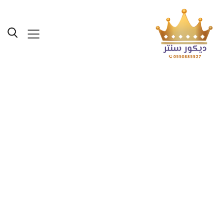
ديكورات صفائح حجرية
جدة ت: 0550885527
صفائح حجرية للجدران
جدة