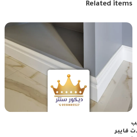
Related items
ب
ت فايبر