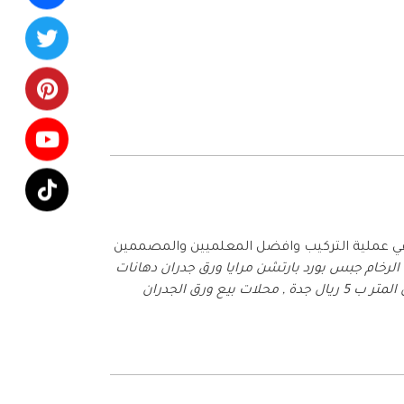
في عملية التركيب وافضل المعلميين والمصممين
الرخام جبس بورد بارتشن مرايا ورق جدران دهانات
ورق جدران 3d جدة , محلات ورق جدران في الصواريخ , ورق جدران المتر ب 5 ريال جدة , محلات بيع ورق الجدران