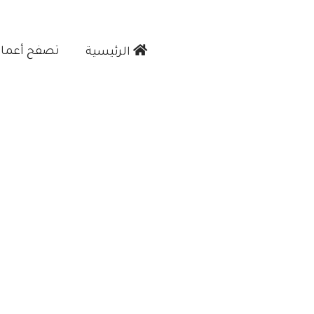
تصفح أعمالن
الرئيسية‎
 حائط جدة"