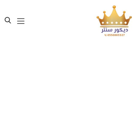
محلات ديكورات بجدة
ت:0550885527 افضل
مقاول تشطيب دهانات
وديكورات في جدة