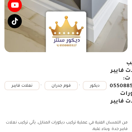
ب
ت فايبر
ت:
,
,
055088
ديكور
فوم جدران
نعلات فايبر
رات
ت فايبر
من اللمسان الفنية في عملية تركيب ديكورات المنازل، يأتي تركيب نعلات
فايبر جدة. وبناء عليه،