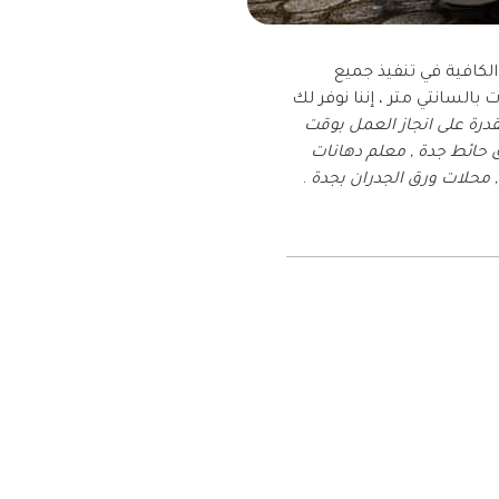
لكافية في تنفيذ جميع
بالسانتي متر ، إننا نوفر لك
قدرة على انجاز العمل بوقت
لاصق ساكو , معلم ورق جدران 3d في جدة , فني ورق حائط جدة , معلم دهانات
.