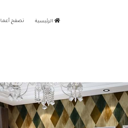
تصفح أعمالن
الرئيسية‎
علمين ورق جدران بجدة