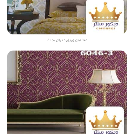
معلمين وررق جدران بجدة