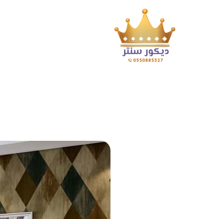
وكيل ورق الجدران بجدة جوال:0550885527 م