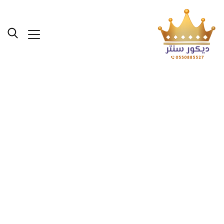
معلم ورق جدران بجدة
جوال:0550885527
معلمين دهانات ورق
جدران جدة حي المحمدية