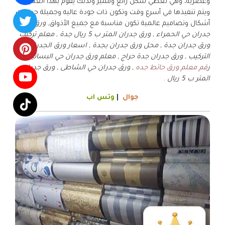
وعصرية، وهي تعطي شكل رائع ومميز ولذلك يقوم بهذا العميل
ويتم تنفيذها في أسرع وقت وتكون ذات جودة عاليه وجميلة جدا ذات
أشكال وتصاميم عالمية تكون مناسبة مع جميع الأذواق,
ورق
جدران حي الحمراء , ورق جدران المتر ب 5 ريال جدة , معلم تركيب
ورق جدران جدة , محل ورق جدران بجدة , اسعار ورق الجدران مع
التركيب , ورق جدران جدة حراج , معلم ورق جدران حي البساتين ,
ر
قم معلم ورق حائط جده
, ورق جدران حي الشاطى , ورق جدران
المتر ب 5 ريال
.
جوال
|
وتس اب