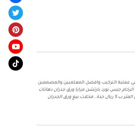
في عملية التركيب وافضل المعلميين والمصممين
الرخام جبس بورد بارتشن مرايا ورق جدران دهانات
ورق جدران 3d جدة , محلات ورق جدران في الصواريخ , ورق جدران المتر ب 5 ريال جدة , محلات بيع ورق الجدران