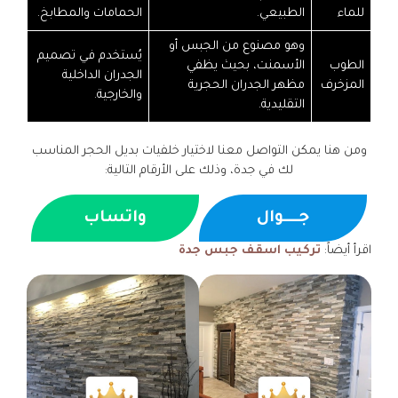
للماء
الطبيعي.
الحمامات والمطابخ.
وهو مصنوع من الجبس أو
يُستخدم في تصميم
الطوب
الأسمنت، بحيث يظفي
الجدران الداخلية
المزخرف
مظهر الجدران الحجرية
والخارجية.
التقليدية.
ومن هنا يمكن التواصل معنا لاختيار خلفيات بديل الحجر المناسب
لك في جدة، وذلك على الأرقام التالية:
جــــوال
واتساب
اقرأ أيضاً:
تركيب اسقف جبس جدة