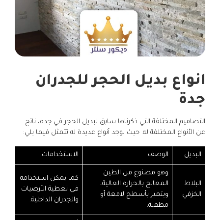
انواع بديل الحجر للجدران
جدة
التصاميم المختلفة التي ذكرناها سابق لبديل الحجر في جدة، ناتج
عن الأنواع المختلفة له. حيث يوجد أنواع عديدة له تتمثل فيما يلي:
البديل
الوصف
الاستخدامات
وهو مصنوع من الطين
كما يمكن استخدامه
البلاط
المعالج بالحرارة العالية،
في تغطية الأرضيات
الخزفي
ويتميز بأسطح لامعة أو
والجدران الداخلية.
مطفية.