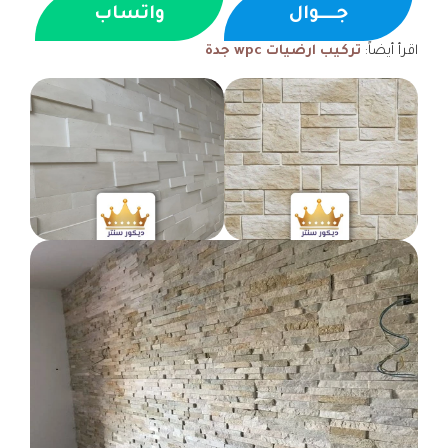
جــــوال
واتساب
اقرأ أيضاً:
تركيب ارضيات
wpc جدة