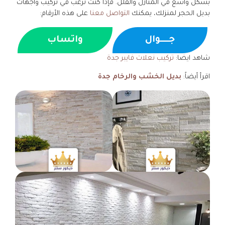
بشكل واسع في المنازل والفلل. فإذا كنت ترغب في تركيب واجهات
بديل الحجر لمنزلك، يمكنك
التواصل معنا
على هذه الأرقام:
جــــوال
واتساب
شاهد ايضا:
تركيب نعلات فايبر جدة
اقرأ أيضاً:
بديل الخشب والرخام جدة