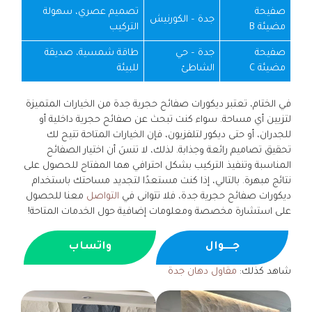
صفيحة
تصميم عصري، سهولة
جدة – الكورنيش
مضيئة B
التركيب
صفيحة
جدة – حي
طاقة شمسية، صديقة
مضيئة C
الشاطئ
للبيئة
في الختام، تعتبر ديكورات صفائح حجرية جدة من الخيارات المتميزة
لتزيين أي مساحة. سواء كنت تبحث عن صفائح حجرية داخلية أو
للجدران، أو حتى ديكور لتلفزيون، فإن الخيارات المتاحة تتيح لك
تحقيق تصاميم رائعة وجذابة. لذلك، لا تنسَ أن اختيار الصفائح
المناسبة وتنفيذ التركيب بشكل احترافي هما المفتاح للحصول على
نتائج مبهرة. بالتالي، إذا كنت مستعدًا لتجديد مساحتك باستخدام
ديكورات صفائح حجرية جدة، فلا تتوانى في
التواصل
معنا للحصول
على استشارة مخصصة ومعلومات إضافية حول الخدمات المتاحة!
جــــوال
واتساب
شاهد كذلك:
مقاول دهان جدة