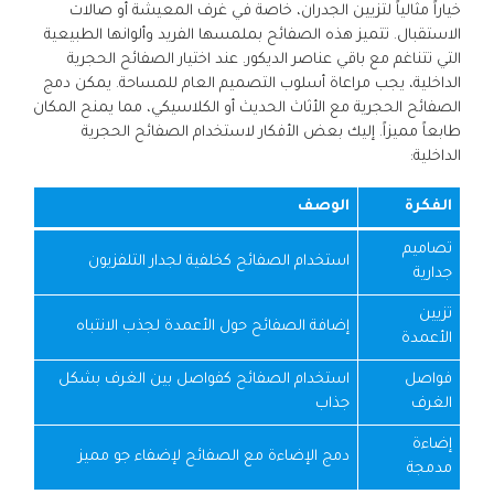
خياراً مثالياً لتزيين الجدران، خاصة في غرف المعيشة أو صالات
الاستقبال. تتميز هذه الصفائح بملمسها الفريد وألوانها الطبيعية
التي تتناغم مع باقي عناصر الديكور. عند اختيار الصفائح الحجرية
الداخلية، يجب مراعاة أسلوب التصميم العام للمساحة. يمكن دمج
الصفائح الحجرية مع الأثاث الحديث أو الكلاسيكي، مما يمنح المكان
طابعاً مميزاً. إليك بعض الأفكار لاستخدام الصفائح الحجرية
الداخلية:
الفكرة
الوصف
تصاميم
استخدام الصفائح كخلفية لجدار التلفزيون
جدارية
تزيين
إضافة الصفائح حول الأعمدة لجذب الانتباه
الأعمدة
فواصل
استخدام الصفائح كفواصل بين الغرف بشكل
الغرف
جذاب
إضاءة
دمج الإضاءة مع الصفائح لإضفاء جو مميز
مدمجة