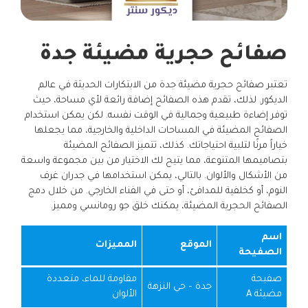
صفائح حجرية مضيئة جدة
تعتبر صفائح حجرية مضيئة جدة من الابتكارات الحديثة في عالم
الديكور. لذلك، تقدم هذه الصفائح إضافة رائعة لأي مساحة، حيث
توفر إضاءة طبيعية وجمالية في الوقت نفسه. لكن يمكن استخدام
الصفائح المضيئة في المساحات الداخلية والخارجية، مما يجعلها
خياراً مرنًا لتلبية احتياجاتك. كذلك، تتميز الصفائح المضيئة
بتصاميمها المتنوعة، مما يتيح لك الاختيار من بين مجموعة واسعة
من الأشكال والألوان. بالتالي، يمكن استخدامها في جدران غرف
النوم، أو كخلفية للمدافئ، أو حتى في الفناء الخارجي. من خلال دمج
الصفائح الحجرية المضيئة، يمكنك خلق جو رومانسي ومميز.
اسم
الموقع
المميزات
الصفيحة
صفيحة
مقاومة للماء، متعددة
جدة – حي النزهة
مضيئة A
الألوان