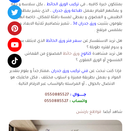
يمتلكون خبرة كافيه ، في
تركيب الورق الحائط
، بكل سلاسه و دقه
و يمكنهم القيام بعمل
طباعة ورق جدران
، الذي يتميز بمظهره
الطبيعي و العضوي و يعطي لمسة دافئة للمكان، خاصه انهم
يقومون بتثبيت
ورق جدران 3d
، تتميز بتصاميم ثلاثية الابعاد و
بملمس مرتفع .
هل تريد الاستفسار عن
سعر متر ورق الحائط
الذي لايتلف بسهوله
و يدوم لفتره طويلة ؟
هل تريد مشاهدة
كتالوج
ورق حائط
المصنوع من القماش
المنسوج أو الورق المقوى ؟
فإذا كنت تبحث عن
فني تركيب ورق جدران
،ممتاز جداً و يقوم بتقدير
المواد و يعمل بطريقة مميزة و اسلوب مختلف ، فكل ماعليك هو
الاتصال بالجوال ، أو المراسله بالواتساب عبر الارقام التالية :
جـــــوال :
0550885527
واتساب :
0550885527
شاهد أيضا:
قواطع بارتشن