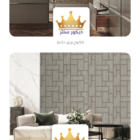
كتالوج ورق حائط