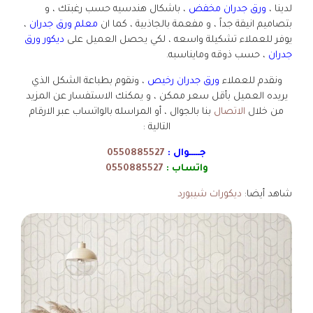
لدينا ،
ورق جدران مخفض
، باشكال هندسيه حسب رغبتك ، و
بتصاميم انيقة جداً ، و مفعمة بالجاذبية ، كما ان
معلم ورق جدران
،
يوفر للعملاء تشكيلة واسعه ، لكي يحصل العميل على
ديكور ورق
جدران
، حسب ذوقه ومايناسبه.
ونقدم للعملاء
ورق جدران رخيص
، ونقوم بطباعة الشكل الذي
يريده العميل بأقل سعر ممكن ، و يمكنك الاستفسار عن المزيد
من خلال
الاتصال
بنا بالجوال ، أو المراسله بالواتساب عبر الارقام
التالية :
جـــــوال :
0550885527
واتساب :
0550885527
شاهد أيضا:
ديكورات شيبورد