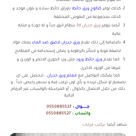
انه نقوم بطباعه ورق تناسب المحلات .
كذلك نوفر
كتالوج ورق حائط
باوراق حائط ساده و بلون موحد و
كذلك بمجموعه من النقوش المختلفة .
أيضا يتوفر
ورق جدران 3d
بنظام انيق جداً و له جودة و متانة
عالية .
بالاضافة إلى ذلك نقدم
ورق جدران لاصق ضد الماء
يملك مواد
لاصقة قويه و لايتأثر بالرطوبه و يمكن إستخدامه في المطابخ.
كما نقدم
ورق حائط ورود
مثل ورد الجوري الاحمر و الوردي و
غيرها من الورود الاخرى .
كما يمكنك التواصل مع
معلم ورق جدران
، لتحصل على اي
تصميم او شكل تريده و بأي لون ترغب فيه و بسعر رخيص جداً ، و
ذلك من خلال الاتصال بالجوال ، أو المراسله بالواتساب عبر الارقام
التالية :
جـــــوال :
0550885527
واتساب :
0550885527
شاهد أيضا:
تركيب مرايات