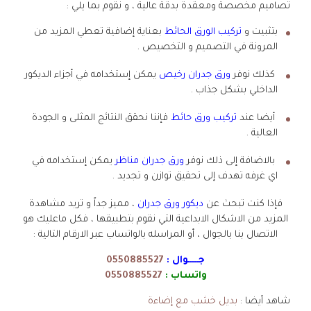
تصاميم مخصصة ومعقدة بدقة عالية ، و نقوم بما يلي :
بتثبيت و
تركيب الورق الحائط
بعناية إضافية تعطي المزيد من
المرونة في التصميم و التخصيص .
كذلك نوفر
ورق جدران رخيص
يمكن إستخدامه في أجزاء الديكور
الداخلي بشكل جذاب .
أيضا عند
تركيب ورق حائط
فإننا نحقق النتائج المثلى و الجودة
العالية .
بالاضافة إلى ذلك نوفر
ورق جدران مناظر
يمكن إستخدامه في
اي غرفه تهدف إلى تحقيق توازن و تجديد .
فإذا كنت تبحث عن
ديكور ورق جدران
، مميز جداً و تريد مشاهدة
المزيد من الاشكال الابداعية التي نقوم بتطبيقها ، فكل ماعليك هو
الاتصال بنا بالجوال ، أو المراسله بالواتساب عبر الارقام التالية :
جـــــوال :
0550885527
واتساب :
0550885527
شاهد أيضا :
بديل خشب مع إضاءة