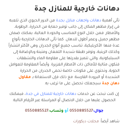
دهانات خارجية للمنازل جدة
تأتي أهمية
دهانات واجهات منازل بجدة
من الدور الحيوي الذي تلعبه
في إبراز مظهر المكان إلى جانب توفير حماية من الحرارة، الرطوبة،
والأمطار. فمن خلال النوع المناسب والجودة العالية، يمكنك ضمان
مظهر جميل وعمر أطول للدهان. كما تأتي الدهانات الخارجية بأنواع
عدة منها: الأكريليكية، تناسب جميع أنواع الجدران وهي الأكثر انتشاراً
وكذلك الزيتية، وتوفر طبقة شديدة اللمعان ومتينة وبالإضافة إلى
السيليكونية، والتي تتميز بقدرتها على مقاومة الماء والتشققات
فتكون مثالية للأماكن ذات الأمطار الغزيرة. وأيضاً المقاومة للعوامل
الجوية، وتحتوي على مكونات خاصة تحمي الجدران من الحرارة
الشديدة أو البرودة القارسة. مع ذلك فإن الاستعانة بـ
مقاول
دهان جدة
سيجعلك تحصل على ما ترغب به.
إن كنت تبحث عن خدمات
دهانات خارجية للمنازل في جدة
، فيمكنك
الحصول عليها من خلال الاتصال أو المراسلة عبر الأرقام التالية:
جوال:
0550885527
أو
وتساب:
0550885527
شاهد أيضاً:
محلات ديكورات