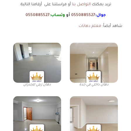
تريد يمكنك
التواصل بنا
أو مراسلتنا على أرقامنا التالية:
جوال:
0550885527
أو
وتساب:
0550885527
شاهد أيضاً:
معلم دهانات
دهان داخلي في جدة
دهان زيتي للجدران