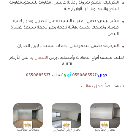
الاكريليك: تتمتع بمرونة ومتانة عاليتين، مقاومة للتشقق،مقاومة
للبقع والماء، وتتوفر بألوان زاهية.
قشر البيض: تخفي العيوب البسيطة على الجدران وتدوم لفترة
طويلة، وتمنحك لمسة نهائية ناعمة وغير لامعة شبيهة بقشرة
البيض.
المزخرفة: تضفي مظهر ثلاثي الأبعاد، تستخدم لإبراز الجدران.
لطلب مختلف أنواع الدهانات وأفضلها، يرجى
الاتصال بنا
على الأرقام
التالية:
جوال:
0550885527
أو
وتساب:
0550885527
شاهد أيضاً:
محل دهانات
عمال دهانات
دهان زيتي للجدران
دهانات صالات