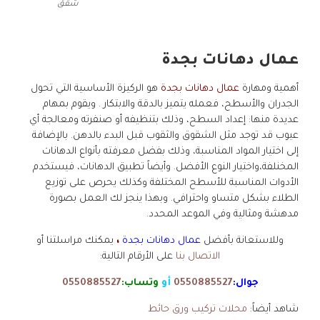
شقق
عمال دهانات بجدة
أهمية ومهارة
عمال دهانات بجدة
هو الركيزة الأساسية التي تحول
الجدران والأسطح، فعمله يتميز بالدقة والابتكار . ويقوم بمهام
عديدة منها: إعداد السطح، وذلك بتنظيفه أو صنفرته ومعالجة أي
عيوب قد توجد مثل الشقوق والثقوب قبل البدء بالدهن. بالإضافة
إلى اختيار المواد المناسبة، وذلك بفضل معرفته بأنواع الدهانات
المخنلفة،واختيار النوع الأفضل. وأيضاً تطبيق الدهانات، فيستخدم
الأدوات المناسبة للأسطح المختلفة وكذلك يحرص على توزيع
الطلاء بشكل متساو واحترافي. وبهذا ينجز لك العمل بصورة
مدهشة ومثالية وفي الموعد المحدد.
وللاستعانة بأفضل
عمال دهانات بجدة
،
يمكنك مراسلتنا أو
الاتصال بنا
على الأرقام التالية:
جوال:
0550885527
أو
وتساب:
0550885527
شاهد أيضاً:
محلات تركيب ورق حائط