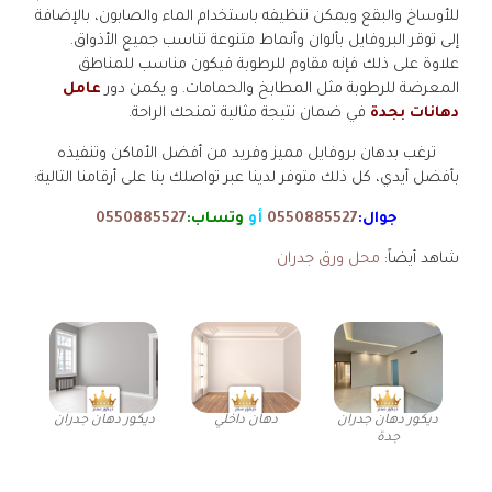
للأوساخ والبقع ويمكن تنظيفه باستخدام الماء والصابون، بالإضافة
إلى توقر البروفايل بألوان وأنماط متنوعة تناسب جميع الأذواق.
علاوة على ذلك فإنه مقاوم للرطوبة فيكون مناسب للمناطق
المعرضة للرطوبة مثل المطابخ والحمامات. و يكمن دور
عامل
دهانات بجدة
في ضمان نتيجة مثالية تمنحك الراحة.
ترغب بدهان بروفايل مميز وفريد من أفضل الأماكن وتنفيذه
بأفضل أيدي، كل ذلك متوفر لدينا عبر تواصلك بنا على أرقامنا التالية:
جوال:
0550885527
أو
وتساب:
0550885527
شاهد أيضاً:
محل ورق جدران
ديكور دهان جدران
دهان داخلي
ديكور دهان جدران
جدة