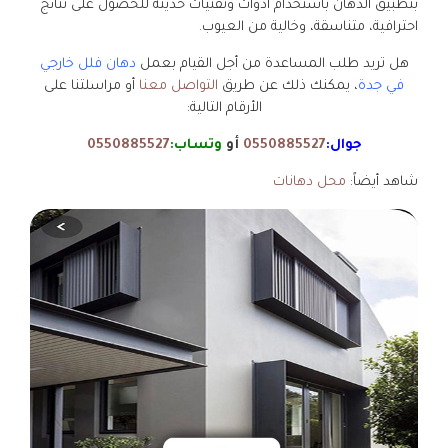
بتطبيق الدهان باستخدام أدوات وتقنيات حديثة للحصول على نتائج
احترافية، متناسقة، وخالية من العيوب.
هل تريد طلب المساعدة من أجل القيام بعمل
دهان فلل خارجي
في جدة
، يمكنك ذلك عن طريق
التواصل معنا
أو مراسلتنا على
الأرقام التالية:
جوال:
0550885527
أو
وتساب:
0550885527
شاهد أيضاً:
محل دهانات