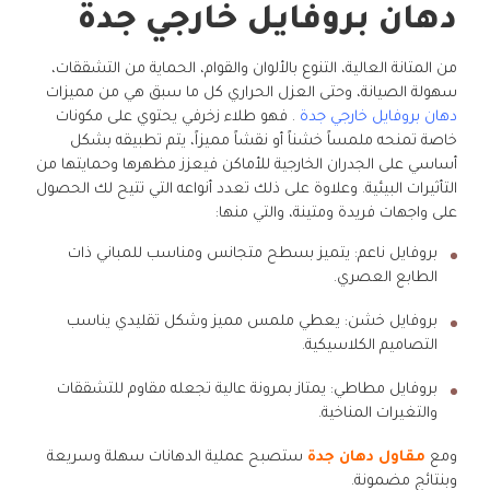
دهان بروفايل خارجي جدة
من المتانة العالية، التنوع بالألوان والقوام، الحماية من التشققات،
سهولة الصيانة، وحتى العزل الحراري كل ما سبق هي من مميزات
دهان بروفايل خارجي جدة
. فهو طلاء زخرفي يحتوي على مكونات
خاصة تمنحه ملمساً خشناً أو نقشاً مميزاً، يتم تطبيقه بشكل
أساسي على الجدران الخارجية للأماكن فيعزز مظهرها وحمايتها من
التأثيرات البيئية. وعلاوة على ذلك تعدد أنواعه التي تتيح لك الحصول
على واجهات فريدة ومتينة، والتي منها:
بروفايل ناعم: يتميز بسطح متجانس ومناسب للمباني ذات
الطابع العصري.
بروفايل خشن: يعطي ملمس مميز وشكل تقليدي يناسب
التصاميم الكلاسيكية.
بروفايل مطاطي: يمتاز بمرونة عالية تجعله مقاوم للتشققات
والتغيرات المناخية.
ومع
مقاول دهان جدة
ستصبح عملية الدهانات سهلة وسريعة
وبنتائج مضمونة.