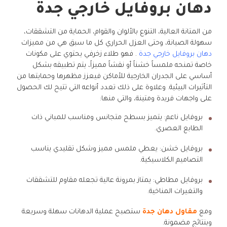
دهان بروفايل خارجي جدة
من المتانة العالية، التنوع بالألوان والقوام، الحماية من التشققات،
سهولة الصيانة، وحتى العزل الحراري كل ما سبق هي من مميزات
دهان بروفايل خارجي جدة
. فهو طلاء زخرفي يحتوي على مكونات
خاصة تمنحه ملمساً خشناً أو نقشاً مميزاً، يتم تطبيقه بشكل
أساسي على الجدران الخارجية للأماكن فيعزز مظهرها وحمايتها من
التأثيرات البيئية. وعلاوة على ذلك تعدد أنواعه التي تتيح لك الحصول
على واجهات فريدة ومتينة، والتي منها:
بروفايل ناعم: يتميز بسطح متجانس ومناسب للمباني ذات
الطابع العصري.
بروفايل خشن: يعطي ملمس مميز وشكل تقليدي يناسب
التصاميم الكلاسيكية.
بروفايل مطاطي: يمتاز بمرونة عالية تجعله مقاوم للتشققات
والتغيرات المناخية.
ومع
مقاول دهان جدة
ستصبح عملية الدهانات سهلة وسريعة
وبنتائج مضمونة.