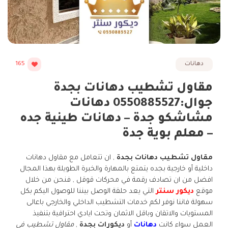
دهانات
165
مقاول تشطيب دهانات بجدة
جوال:0550885527 دهانات
مشاشكو جدة – دهانات طينية جده
– معلم بوية جدة
مقاول تشطيب دهانات بجدة
, ان تتعامل مع مقاول دهانات
داخلية أو خارجية بجده يتمتع بالمهارة والخبرة الطويلة بهذا المجال
افضل من ان تصادف رقمة في محركات قوقل , فنحن من خلال
موقع
ديكور سنتر
التي يعد حلقة الوصل بيننا للوصول اليكم بكل
سهولة فاننا نوفر لكم خدمات التشطيب الداخلي والخارجي باعالى
المستويات والاتقان وباقل الاثمان وتحت ايادي احترافية بتنفيذ
العمل سواء كانت
دهانات
أو
ديكورات بجدة
,
مقاول تشطيب في