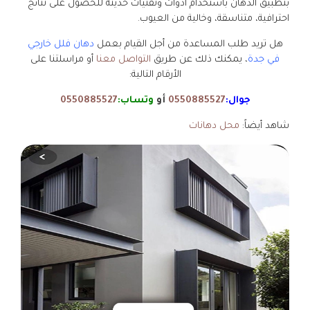
بتطبيق الدهان باستخدام أدوات وتقنيات حديثة للحصول على نتائج
احترافية، متناسقة، وخالية من العيوب.
هل تريد طلب المساعدة من أجل القيام بعمل
دهان فلل خارجي
في جدة
، يمكنك ذلك عن طريق
التواصل معنا
أو مراسلتنا على
الأرقام التالية:
جوال:
0550885527
أو
وتساب:
0550885527
شاهد أيضاً:
محل دهانات