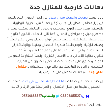
دهانات خارجية للمنازل جدة
تأتي أهمية
دهانات واجهات منازل بجدة
من الدور الحيوي الذي تلعبه
في إبراز مظهر المكان إلى جانب توفير حماية من الحرارة، الرطوبة،
والأمطار. فمن خلال النوع المناسب والجودة العالية، يمكنك ضمان
مظهر جميل وعمر أطول للدهان. كما تأتي الدهانات الخارجية بأنواع
عدة منها: الأكريليكية، تناسب جميع أنواع الجدران وهي الأكثر انتشاراً
وكذلك الزيتية، وتوفر طبقة شديدة اللمعان ومتينة وبالإضافة إلى
السيليكونية، والتي تتميز بقدرتها على مقاومة الماء والتشققات
فتكون مثالية للأماكن ذات الأمطار الغزيرة. وأيضاً المقاومة للعوامل
الجوية، وتحتوي على مكونات خاصة تحمي الجدران من الحرارة
الشديدة أو البرودة القارسة. مع ذلك فإن الاستعانة بـ
مقاول
دهان جدة
سيجعلك تحصل على ما ترغب به.
إن كنت تبحث عن خدمات
دهانات خارجية للمنازل في جدة
، فيمكنك
الحصول عليها من خلال الاتصال أو المراسلة عبر الأرقام التالية:
جوال:
0550885527
أو
وتساب:
0550885527
شاهد أيضاً:
محلات ديكورات