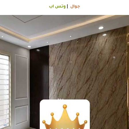
جوال
|
وتس اب