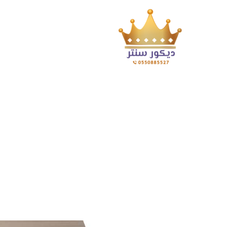
فني بديل الرخام جدة جوال:0550885527 ديكورات شبي