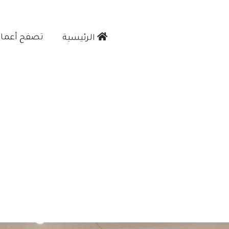
تصفح أعمالن
الرئيسية‎
ة الرخام في جده