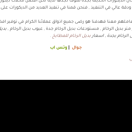
جال الديكورات الحديثة بجدة سوف تجدها لدينا نحن افضل محلات ديكورا
 ودقة عالي في التنفيذ , فنحن قمنا في تنفيذ العديد من الديكورات عل
ملهم معنا فهدفنا هو رضى جميع اذواق عملائنا الكرام في توفير افضل
 متر بديل الرخام , مستودعات بديل الرخام جدة , عيوب بديل الرخام ,
بديل
 الرخام بجدة , اسعار
بديل الرخام للمطابخ
.
جوال
|
وتس اب
ب