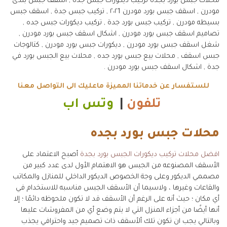
محلات جبس بورد بجده تركيب ديكورات جبس جده , اسقف جبس بلدى
مودرن , اسقف جبس بورد مودرن ٢٠٢1 , تركيب جبس جدة , اسقف جبس
بسيطه مودرن , تركيب جبس بورد جدة , تركيب ديكورات جبس جده ,
تصاميم اسقف جبس بورد مودرن , اشكال اسقف جبس بورد مودرن ,
شغل اسقف جبس بورد مودرن , ديكورات جبس بورد مودرن , كتالوجات
جبس اسقف , محلات بيع جبس بورد جده , محلات بيع الجبس بورد في
جدة , اشكال اسقف جبس بورد مودرن .
للستفسار عن خدماتنا المميزة ماعليك الى التواصل معنا
تلفون
|
وتس اب
محلات جبس بورد بجده
افضل محلات تركيب ديكورات الجبس بورد بجدة
أصبح الاعتماد على
الأسقف المصنوعه من الجبس هو الاهتمام الأول لدى عدد كبير من
مصممي الديكور وعلى وجة الخصوص الديكور الداخلي للمنازل والمكاتب
والقاعات وغيرها ، ولاسيما أن الأسقف الجبس مناسبه للاستخدام في
أي مكان ؛ حيث أنه على الرغم أن الأسقف قد لا تكون ملحوظه دائمًا ؛ إلا
أنها أيضًا من أجزاء المنزل التي لا يتم وضع أي من المفروشات عليها
وبالتالي يجب ان تكون تلك ألأسقف ذات تصميم جيد واحترافي يجذب