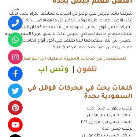
افضل معلم جبس بجده
تابعنا
شركتنا دائماُ تحرص على توفير كل احتياجات عملائها الكرام بجده لذلك
تبذل اقصاء جهدها طيلة الوقت لتوفير كل ما هو أفضل لذلك توفر
الشركة أفضل أنواع الجبس الموجود في مدينه جده كما ان الشركه
تمتلك مصانع خاصه لصناعع الجبس لذلك لا تقلق عزيزنا العميل بنوعيه
الجبس التي يتم استخدامها لأننا نعتمد على أجود أنواع الخامات وافضل
معلمين جبس بورد بجدة بمهارة وخبرة عالية.
للستفسار عن خدماتنا المميزة ماعليك الى التواصل معنا
تلفون
|
وتس اب
كلمات بحث في محركات قوقل في
السعودية بجدة
.
تركيب ديكورات جبس جده
اسقف جبس بلدى مودرن
اسقف جبس بورد مودرن ٢٠٢1
تركيب جبس جدة
اسقف جبس بسيطه مودرن