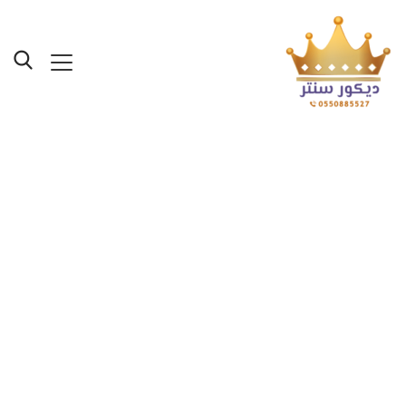
محلات جبس بورد بجده
ت:0550885527 احدث
تشكيلات جبس بورد
ديكورية في جده