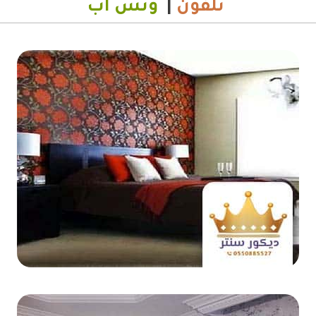
تلفون
|
وتس اب