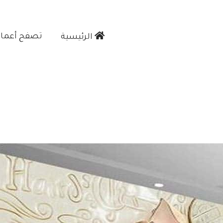
تصفح أعمالن
الرئيسية‎
ي جده