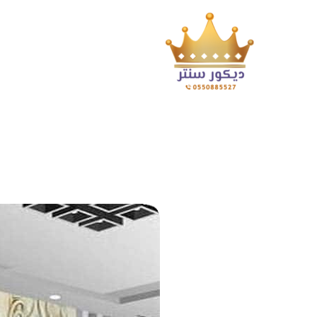
فني ورق جدران جدة ت:0550885527 معلم ديكورات وورق جدران ف