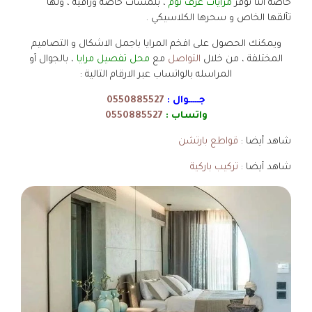
خاصة اننا نوفر
مرايات غرف نوم
، بلمسات خاصة وراقية ، ولها
تألقها الخاص و سحرها الكلاسيكي .
ويمكنك الحصول على افخم المرايا باجمل الاشكال و التصاميم
المختلفة ، من خلال
التواصل
مع
محل تفصيل مرايا
، بالجوال أو
المراسله بالواتساب عبر الارقام التالية :
جـــــوال :
0550885527
واتساب :
0550885527
شاهد أيضا :
قواطع بارتشن
شاهد أيضا :
تركيب باركية