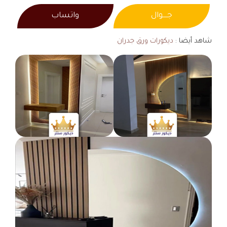
جــــوال
واتساب
شاهد أيضا :
ديكورات ورق جدران