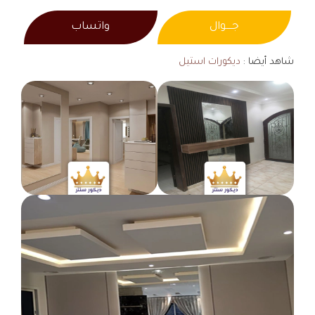
جــــوال
واتساب
شاهد أيضا :
ديكورات استيل