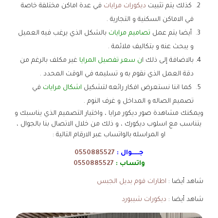
كذلك يتم تثبيت
ديكورات مرايات
في عدة اماكن مختلفة خاصة
في الاماكن السكنية و التجارية .
أيضا يتم عمل
تصاميم مرايات
بالشكل الذي يرغب فيه العميل
و يبحث عنه و بتكاليف ملائمة .
بالاضافة إلى ذلك ا
ن سعر تفصيل المرايا
غير مكلف بالرغم من
دقة العمل الذي نقوم به و تسليمه في الوقت المحدد .
كما اننا نستعرض افكار رائعه لتشكيل
اشكال مرايات
في
تصميم الصاله و المداخل و غرف النوم .
ويمكنك مشاهدة صور ديكور مرايا ، واختيار التصميم الذي يناسبك و
يتناسب مع اسلوب ديكورك ، و ذلك من خلال الاتصال بنا بالجوال ،
او المراسله بالواتساب عبر الارقام التالية :
جـــــوال :
0550885527
واتساب :
0550885527
شاهد أيضا :
اطارات فوم بديل الجبس
شاهد أيضا :
ديكورات شيبورد