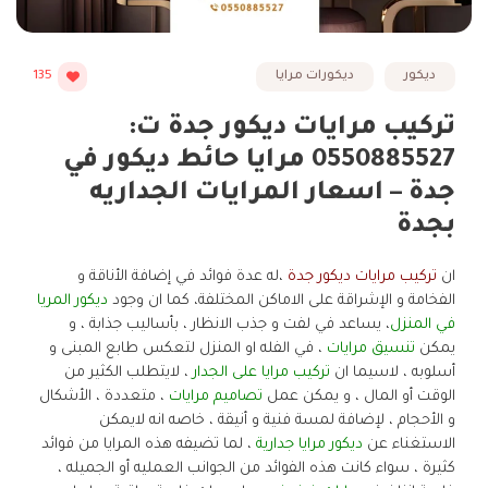
ديكور
ديكورات مرايا
135
تركيب مرايات ديكور جدة ت:
0550885527 مرايا حائط ديكور في
جدة – اسعار المرايات الجداريه
بجدة
ان
تركيب مرايات ديكور جدة
،له عدة فوائد في إضافة الأناقة و
الفخامة و الإشراقة على الاماكن المختلفة، كما ان وجود
ديكور المريا
في المنزل
، يساعد في لفت و جذب الانظار ، بأساليب جذابة ، و
يمكن
تنسيق مرايات
، في الفله او المنزل لتعكس طابع المبنى و
أسلوبه ، لاسيما ان
تركيب مرايا على الجدار
، لايتطلب الكثير من
الوقت أو المال ، و يمكن عمل
تصاميم مرايات
، متعددة ، الأشكال
و الأحجام ، لإضافة لمسة فنية و أنيقة ، خاصه انه لايمكن
الاستغناء عن
ديكور مرايا جدارية
، لما تضيفه هذه المرايا من فوائد
كثيرة ، سواء كانت هذه الفوائد من الجوانب العمليه أو الجميله ،