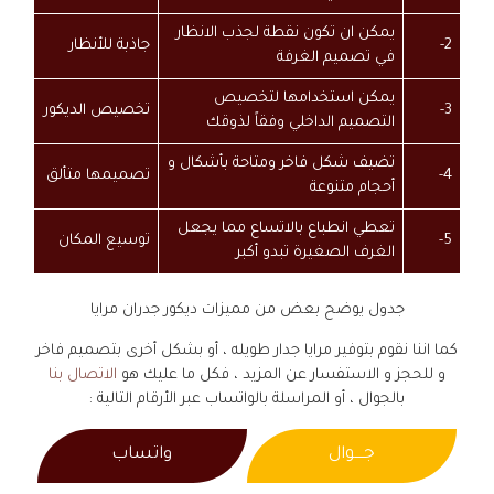
يمكن ان تكون نقطة لجذب الانظار
2-
جاذبة للأنظار
في تصميم الغرفة
يمكن استخدامها لتخصيص
3-
تخصيص الديكور
التصميم الداخلي وفقاً لذوقك
تضيف شكل فاخر ومتاحة بأشكال و
4-
تصميمها متألق
أحجام متنوعة
تعطي انطباع بالاتساع مما يجعل
5-
توسيع المكان
الغرف الصغيرة تبدو أكبر
جدول يوضح بعض من مميزات ديكور جدران مرايا
كما اننا نقوم بتوفير مرايا جدار طويله ، أو بشكل أخرى بتصميم فاخر
و للحجز و الاستفسار عن المزيد ، فكل ما عليك هو
الاتصال بنا
بالجوال ، أو المراسلة بالواتساب عبر الأرقام التالية :
جــــوال
واتساب