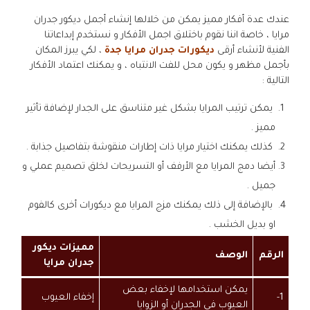
عندك عدة أفكار مميز يمكن من خلالها إنشاء أجمل ديكور جدران
مرايا ، خاصة اننا نقوم باختلاق اجمل الأفكار و نستخدم إبداعاتنا
الفنية لأنشاء أرقى
ديكورات جدران مرايا جدة
، لكي يبرز المكان
بأجمل مظهر و يكون محل للفت الانتباه ، و يمكنك اعتماد الأفكار
التالية :
يمكن ترتيب المرايا بشكل غير متناسق على الجدار لإضافة تأثير
مميز .
كذلك يمكنك اختيار مرايا ذات إطارات منقوشة بتفاصيل جذابة .
أيضا دمج المرايا مع الأرفف أو التسريحات لخلق تصميم عملي و
جميل .
بالإضافة إلى ذلك يمكنك مزج المرايا مع ديكورات أخرى كالفوم
او بديل الخشب .
مميزات ديكور
الرقم
الوصف
جدران مرايا
يمكن استخدامها لإخفاء بعض
1-
إخفاء العيوب
العيوب في الجدران أو الزوايا