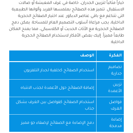
خياراً مثالياً لتزيين الجدران، خاصة في غرف المعيشة أو صالات
الاستقبال. تتميز هذه الصفائح بملمسها الفريد وألوانها الطبيعية
التي تتناغم مع باقي عناصر الديكور. عند اختيار الصفائح الحجرية
الداخلية، يجب مراعاة أسلوب التصميم العام للمساحة. يمكن دمج
الصفائح الحجرية مع الأثاث الحديث أو الكلاسيكي، مما يمنح المكان
طابعاً مميزاً. إليك بعض الأفكار لاستخدام الصفائح الحجرية
الداخلية:
الفكرة
الوصف
تصاميم
استخدام الصفائح كخلفية لجدار التلفزيون
جدارية
تزيين
إضافة الصفائح حول الأعمدة لجذب الانتباه
الأعمدة
فواصل
استخدام الصفائح كفواصل بين الغرف بشكل
الغرف
جذاب
إضاءة
دمج الإضاءة مع الصفائح لإضفاء جو مميز
مدمجة