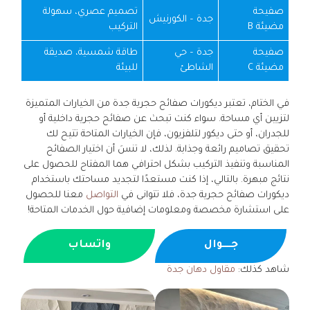
صفيحة
تصميم عصري، سهولة
جدة – الكورنيش
مضيئة B
التركيب
صفيحة
جدة – حي
طاقة شمسية، صديقة
مضيئة C
الشاطئ
للبيئة
في الختام، تعتبر ديكورات صفائح حجرية جدة من الخيارات المتميزة
لتزيين أي مساحة. سواء كنت تبحث عن صفائح حجرية داخلية أو
للجدران، أو حتى ديكور لتلفزيون، فإن الخيارات المتاحة تتيح لك
تحقيق تصاميم رائعة وجذابة. لذلك، لا تنسَ أن اختيار الصفائح
المناسبة وتنفيذ التركيب بشكل احترافي هما المفتاح للحصول على
نتائج مبهرة. بالتالي، إذا كنت مستعدًا لتجديد مساحتك باستخدام
ديكورات صفائح حجرية جدة، فلا تتوانى في
التواصل
معنا للحصول
على استشارة مخصصة ومعلومات إضافية حول الخدمات المتاحة!
جــــوال
واتساب
شاهد كذلك:
مقاول دهان جدة