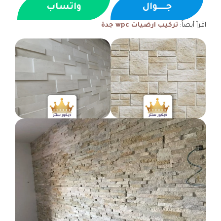
جــــوال
واتساب
اقرأ أيضاً:
تركيب ارضيات
wpc جدة