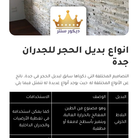
انواع بديل الحجر للجدران
جدة
التصاميم المختلفة التي ذكرناها سابق لبديل الحجر في جدة، ناتج
عن الأنواع المختلفة له. حيث يوجد أنواع عديدة له تتمثل فيما يلي:
البديل
الوصف
الاستخدامات
وهو مصنوع من الطين
كما يمكن استخدامه
البلاط
المعالج بالحرارة العالية،
في تغطية الأرضيات
الخزفي
ويتميز بأسطح لامعة أو
والجدران الداخلية.
مطفية.