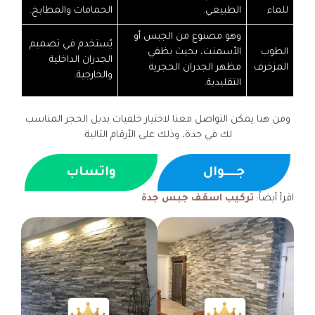
للماء
الطبيعي.
الحمامات والمطابخ.
وهو مصنوع من الجبس أو
يُستخدم في تصميم
الطوب
الأسمنت، بحيث يظفي
الجدران الداخلية
المزخرف
مظهر الجدران الحجرية
والخارجية.
التقليدية.
ومن هنا يمكن التواصل معنا لاختيار خلفيات بديل الحجر المناسب
لك في جدة، وذلك على الأرقام التالية:
جــــوال
واتساب
اقرأ أيضاً:
تركيب اسقف جبس جدة