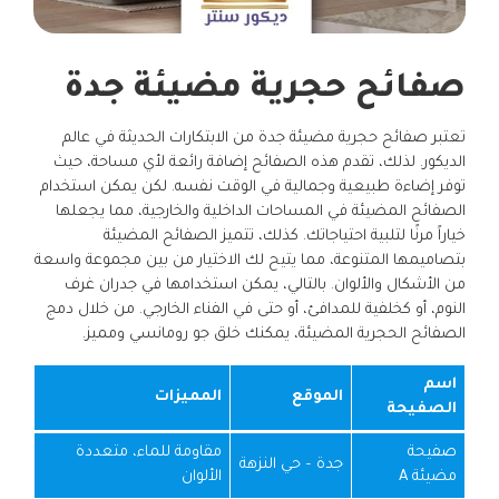
صفائح حجرية مضيئة جدة
تعتبر صفائح حجرية مضيئة جدة من الابتكارات الحديثة في عالم
الديكور. لذلك، تقدم هذه الصفائح إضافة رائعة لأي مساحة، حيث
توفر إضاءة طبيعية وجمالية في الوقت نفسه. لكن يمكن استخدام
الصفائح المضيئة في المساحات الداخلية والخارجية، مما يجعلها
خياراً مرنًا لتلبية احتياجاتك. كذلك، تتميز الصفائح المضيئة
بتصاميمها المتنوعة، مما يتيح لك الاختيار من بين مجموعة واسعة
من الأشكال والألوان. بالتالي، يمكن استخدامها في جدران غرف
النوم، أو كخلفية للمدافئ، أو حتى في الفناء الخارجي. من خلال دمج
الصفائح الحجرية المضيئة، يمكنك خلق جو رومانسي ومميز.
اسم
الموقع
المميزات
الصفيحة
صفيحة
مقاومة للماء، متعددة
جدة – حي النزهة
مضيئة A
الألوان