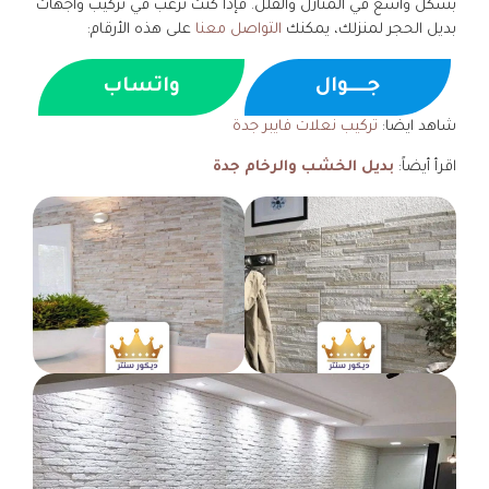
بشكل واسع في المنازل والفلل. فإذا كنت ترغب في تركيب واجهات
بديل الحجر لمنزلك، يمكنك
التواصل معنا
على هذه الأرقام:
جــــوال
واتساب
شاهد ايضا:
تركيب نعلات فايبر جدة
اقرأ أيضاً:
بديل الخشب والرخام جدة