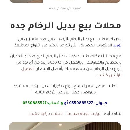
صور بديل الرخام بجدة
محلات بيع بديل الرخام جده
نحن ك محلات بيع بديل الرخام للأرضيات في جدة متميزين في
توريد
الديكورات الحصرية ، التي تتواجد بالكثير من الأنواع المختلفة.
مع محلاتنا يمكنك طلب ديكورات بديل الرخام للدرج جدة أو للجدران
والمطابخ والطاولات ، وبالفعل كل ما تحتاج إلية من أي نوع من
أنواع بديل الرخام نحن سنقدمه لك بأفضل الأسعار .
تفصيل
بارتشن خشب
.
لطلب عرض سعر لجميع أنواع ديكورات بديل الرخام , فلا تتردد
بالتواصل معنا الان عبر الأرقام التالية:
جـــوال:
0550885527
أو
واتساب:
0550885527
شاهد أيضا:
تركيب نجيلة صناعية
–
محلات باركيه خشب