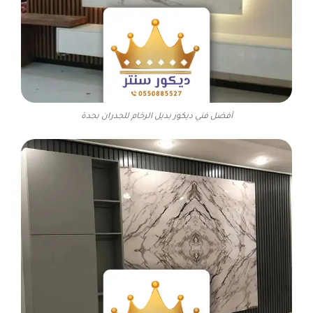
أفضل فني ديكور بديل الرخام للجدران بجدة