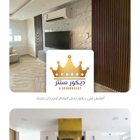
أفضل فني ديكور بديل الرخام للجدران بجدة