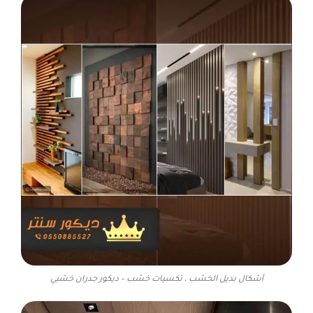
أشكال بديل الخشب ، تكسيات خشب – ديكور جدران خشبي