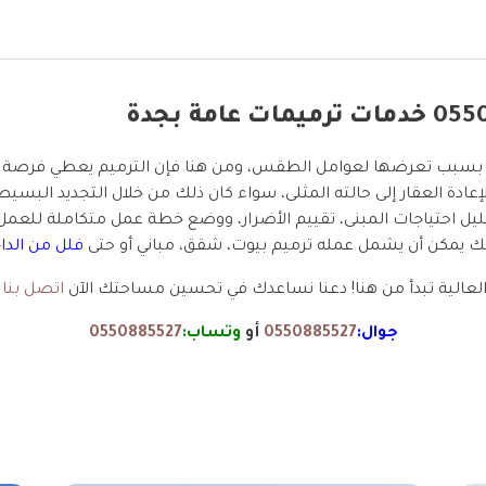
قت بسبب تعرضها لعوامل الطقس، ومن هنا فإن الترميم يعطي فرصة جي
إعادة العقار إلى حالته المثلى، سواء كان ذلك من خلال التجديد البسيط
ليل احتياجات المبنى، تقييم الأضرار، ووضع خطة عمل متكاملة للعمل. با
ذلك يمكن أن يشمل عمله ترميم بيوت، شقق، مباني أو حتى
فلل من الدا
العالية تبدأ من هنا! دعنا نساعدك في تحسين مساحتك الآن
اتصل بنا
أ
جوال:
0550885527
أو
وتساب:
0550885527