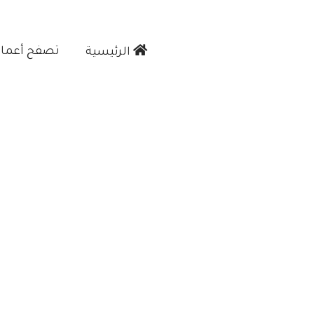
تصفح أعمالن
الرئيسية‎
رميم مباني جدة"