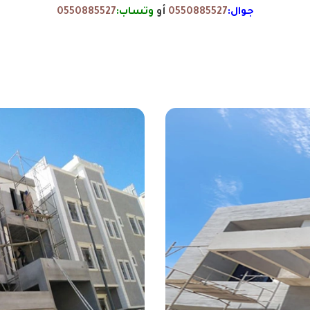
جوال:
0550885527
أو
وتساب:
0550885527