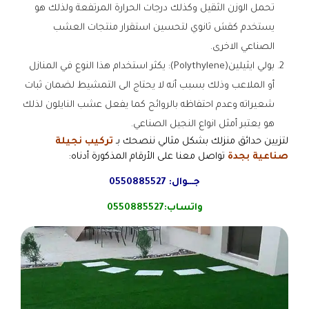
تحمل الوزن الثقيل وكذلك درجات الحرارة المرتفعة ولذلك هو
يستخدم كقش ثانوي لتحسين استقرار منتجات العشب
الصناعي الاخرى.
بولي ايثيلين(Polythylene): يكثر استخدام هذا النوع في المنازل
أو الملاعب وذلك بسبب أنه لا يحتاج الى التمشيط لضمان ثبات
شعيراته وعدم احتفاظه بالروائح كما يفعل عشب النايلون لذلك
هو يعتبر أمثل انواع النجيل الصناعي.
لتزيين حدائق منزلك بشكل مثالي ننصحك بـ
تركيب نجيلة
صناعية بجدة
تواصل معنا على الأرقام المذكورة أدناه:
جـــوال:
0550885527
واتساب:
0550885527