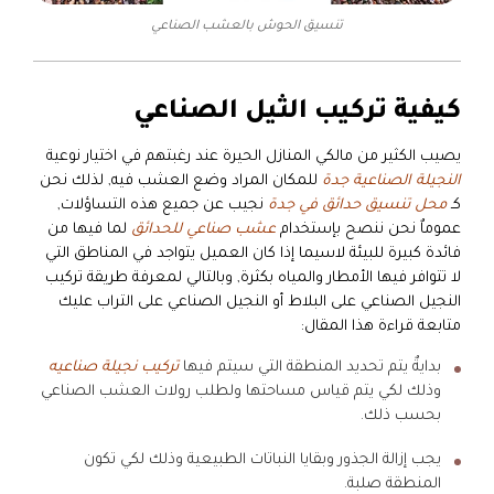
تنسيق الحوش بالعشب الصناعي
كيفية تركيب الثيل الصناعي
يصيب الكثير من مالكي المنازل الحيرة عند رغبتهم في اختيار نوعية
النجيلة الصناعية جدة
للمكان المراد وضع العشب فيه, لذلك نحن
كـ
محل تنسيق حدائق في جدة
نجيب عن جميع هذه التساؤلات,
عموماٌ نحن ننصح بإستخدام
عشب صناعي للحدائق
لما فيها من
فائدة كبيرة للبيئة لاسيما إذا كان العميل يتواجد في المناطق التي
لا تتوافر فيها الأمطار والمياه بكثرة, وبالتالي لمعرفة طريقة تركيب
النجيل الصناعي على البلاط أو النجيل الصناعي على التراب عليك
متابعة قراءة هذا المقال:
بدايةٌ يتم تحديد المنطقة التي سيتم فيها
تركيب نجيلة صناعيه
وذلك لكي يتم قياس مساحتها ولطلب رولات العشب الصناعي
بحسب ذلك.
يجب إزالة الجذور وبقايا النباتات الطبيعية وذلك لكي تكون
المنطقة صلبة.