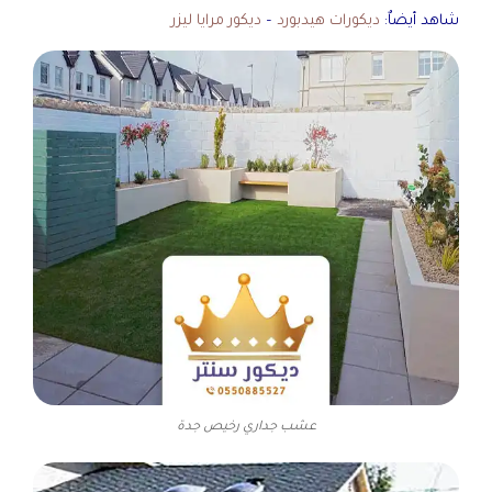
شاهد أيضاٌ:
ديكورات هيدبورد
–
ديكور مرايا ليزر
عشب جداري رخيص جدة