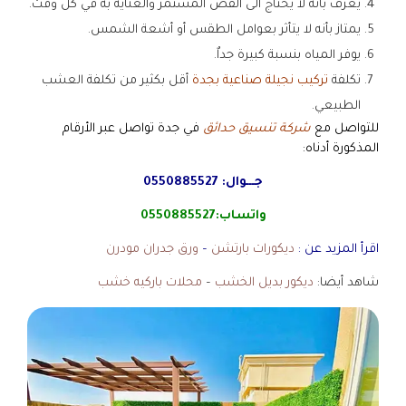
يعرف بأنه لا يحتاج الى القص المستمر والعناية به في كل وقت.
يمتاز بأنه لا يتأثر بعوامل الطقس أو أشعة الشمس.
يوفر المياه بنسبة كبيرة جداٌ.
تكلفة
تركيب نجيلة صناعية بجدة
أقل بكثير من تكلفة العشب
الطبيعي.
للتواصل مع
شركة تنسيق حدائق
في جدة تواصل عبر الأرقام
المذكورة أدناه:
جـــوال:
0550885527
واتساب:
0550885527
اقرأ المزيد عن :
ديكورات بارتشن
–
ورق جدران مودرن
شاهد أيضا:
ديكور بديل الخشب
–
محلات باركيه خشب