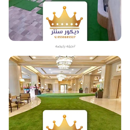
انجيله رخيصه