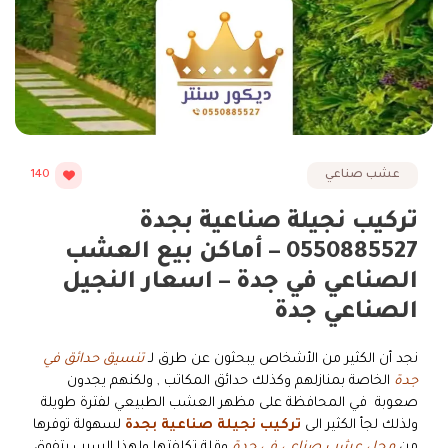
عشب صناعي
140
تركيب نجيلة صناعية بجدة
0550885527 – أماكن بيع العشب
الصناعي في جدة – اسعار النجيل
الصناعي جدة
نجد أن الكثير من الأشخاص يبحثون عن طرق لـ
تنسيق حدائق في
جدة
الخاصة بمنازلهم وكذلك حدائق المكاتب , ولكنهم يجدون
صعوبة في المحافظة على مظهر العشب الطبيعي لفترة طويلة
ولذلك لجأ الكثير الى
تركيب نجيلة صناعية بجدة
لسهولة توفرها
من
محل عشب صناعي في جدة
وقلة تكلفتها ولهذا السبب يتفوق