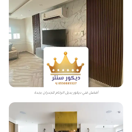
أفضل فني ديكور بديل الرخام للجدران بجدة