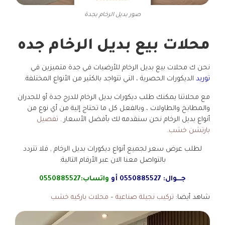
صور بديل الرخام بجدة
محلات بيع بديل الرخام جده
نحن ك محلات بيع بديل الرخام للأرضيات في جدة متميزين في
توريد
الديكورات الحصرية ، التي تتواجد بالكثير من الأنواع المختلفة.
مع محلاتنا يمكنك طلب ديكورات بديل الرخام للدرج جدة أو للجدران
والمطابخ والطاولات ، وبالفعل كل ما تحتاج إلية من أي نوع من
أنواع بديل الرخام نحن سنقدمه لك بأفضل الأسعار .
تفصيل
بارتشن خشب
.
لطلب عرض سعر لجميع أنواع ديكورات بديل الرخام , فلا تتردد
بالتواصل معنا الان عبر الأرقام التالية:
جـــوال:
0550885527
أو
واتساب:
0550885527
شاهد أيضا:
تركيب نجيلة صناعية
–
محلات باركيه خشب