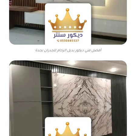
أفضل فني ديكور بديل الرخام للجدران بجدة