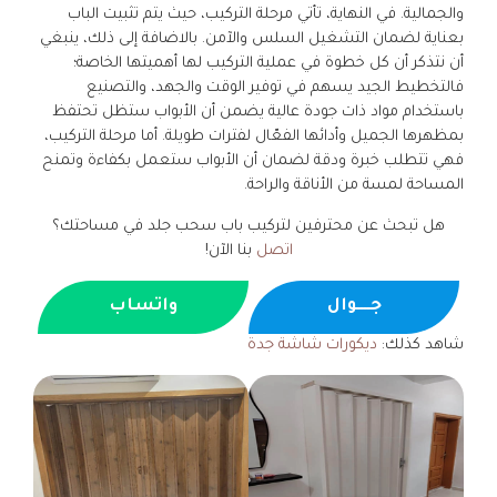
والجمالية. في النهاية، تأتي مرحلة التركيب، حيث يتم تثبيت الباب
بعناية لضمان التشغيل السلس والآمن. بالاضافة إلى ذلك، ينبغي
أن نتذكر أن كل خطوة في عملية التركيب لها أهميتها الخاصة؛
فالتخطيط الجيد يسهم في توفير الوقت والجهد، والتصنيع
باستخدام مواد ذات جودة عالية يضمن أن الأبواب ستظل تحتفظ
بمظهرها الجميل وأدائها الفعّال لفترات طويلة. أما مرحلة التركيب،
فهي تتطلب خبرة ودقة لضمان أن الأبواب ستعمل بكفاءة وتمنح
المساحة لمسة من الأناقة والراحة.
هل تبحث عن محترفين لتركيب باب سحب جلد في مساحتك؟
اتصل
بنا الآن!
جــــوال
واتساب
شاهد كذلك:
ديكورات شاشة جدة