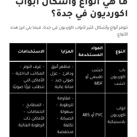
ما هي أنواع واشكال ابواب
اكورديون في جدة؟
تتوفر أنواع وأشكال كثير لأبواب اكورديون في جدة، فيما يلي ابرز هذه
الأنواع:
المواد
النوع
المزايا
الاستخدامات
المستخدمة
– مظهر أنيق
– غرف النوم. –
باب
خشب
ودافئ. – عزل
المكاتب الداخلية. –
اكورديون
طبيعي أو
صوتي جيد. –
الأماكن التي
خشب
MDF
متانة عالية.
تتطلب عزلًا صوتيًا.
– مقاومة
للرطوبة. –
– المطابخ. –
ابواب
سهولة
الحمامات. –
اكورديون
PVC أو ABS
الصيانة. –
الأماكن ذات
بلاستيكية
تكلفة
الرطوبة العالية.
منخفضة.