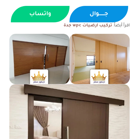
جــــوال
واتساب
اقرأ أيضاً:
تركيب ارضيات wpc جدة