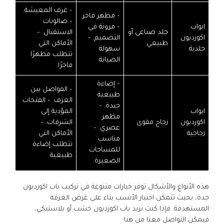
– غرف المعيشة.
– مظهر فاخر.
– صالونات
ابواب
– مرونة في
جلد صناعي أو
الاستقبال. –
اكورديون
التصميم. –
طبيعي
الأماكن التي
جلدية
سهولة
تتطلب مظهرًا
الصيانة.
فاخرًا.
– إضاءة
– الفواصل بين
طبيعية
الغرف. – الفتحات
جيدة. –
ابواب
المؤدية إلى
مظهر
اكورديون
زجاج مقوى
الشرفات. –
عصري. –
زجاجية
الأماكن التي
مناسب
تتطلب إضاءة
للمساحات
طبيعية.
الصغيرة.
هذه الأنواع والأشكال توفر خيارات متنوعة في تركيب باب اكورديون
جدة، بحيث تتمكن اختيار الأنسب بناء على غرض الغرفة
المستهدفة. فإذا كنت تريد باب اكورديون خشب أو بلاستيكي،
فيمكن التواصل معنا من هنا: