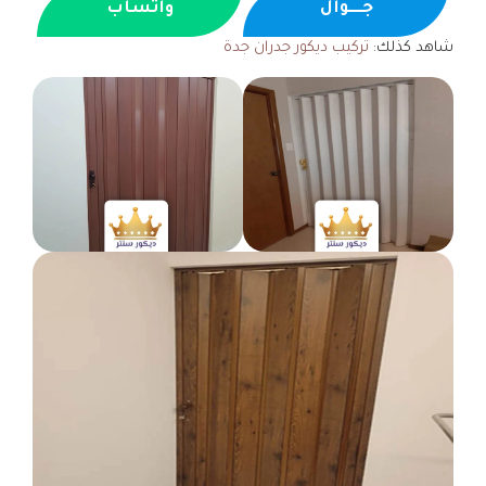
جــــوال
واتساب
شاهد كذلك:
تركيب ديكور جدران جدة