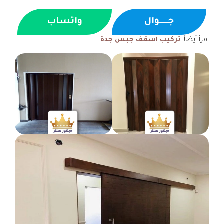
جــــوال
واتساب
اقرأ أيضاً:
تركيب اسقف جبس جدة