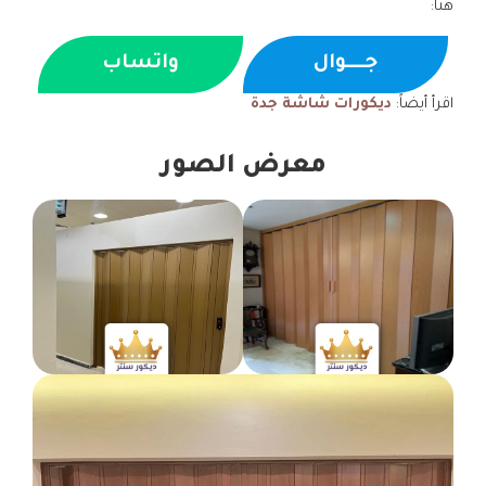
هنا:
جــــوال
واتساب
اقرأ أيضاً:
ديكورات شاشة جدة
معرض الصور