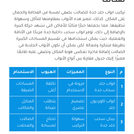
لمكانك
تركيب ابواب جلد جدة للصالات يضفي لمسة من الفخامة والجمال
على المكان. كذلك، تتميز هذه الأبواب بمقاومتها للتآكل وسهولة
تنظيفها، مما يجعلها خيارًا مثاليًا للأماكن التي تشهد حركة كبيرة.
بالإضافة إلى ذلك، توفر ابواب سحب داخلية جدة مزيجًا من الأناقة
والعملية، حيث يمكن استخدامها في تقسيم المساحات الكبيرة
بطريقة مبتكرة وفعالة. لكن يمكن أن تكون الأبواب الجلدية في
الصالات إضافة فاخرة تعكس هوية المكان وتضفي عليه طابعًا
مميزًا. إليك جدول مقارنة بين أنواع الأبواب:
م
النوع
المميزات
العيوب
الاستحدام
ابواب جلد
مرونة في
تكلفة
المساحات
1
سحاب جدة
الاستخدام
أعلى
الضيقة
ابواب اكورديون
تصميم
يتطلب
المنازل
2
جلد
عصري
صيانة
والمكاتب
بيبان سحب
سهولة
تحتاج
الصالات
3
جلد جدة
التركيب
لمساحة
والمحلات