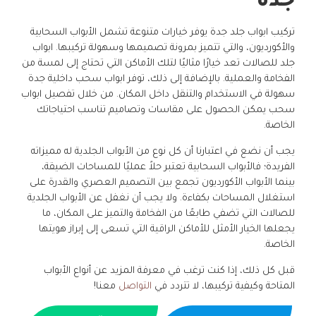
جدة
تركيب ابواب جلد جدة يوفر خيارات متنوعة تشمل الأبواب السحابية
والأكورديون، والتي تتميز بمرونة تصميمها وسهولة تركيبها. ابواب
جلد للصالات تعد خيارًا مثاليًا لتلك الأماكن التي تحتاج إلى لمسة من
الفخامة والعملية. بالإضافة إلى ذلك، توفر ابواب سحب داخلية جدة
سهولة في الاستخدام والتنقل داخل المكان. من خلال تفصيل ابواب
سحب يمكن الحصول على مقاسات وتصاميم تناسب احتياجاتك
الخاصة.
يجب أن نضع في اعتبارنا أن كل نوع من الأبواب الجلدية له مميزاته
الفريدة؛ فالأبواب السحابية تعتبر حلاً عمليًا للمساحات الضيقة،
بينما الأبواب الأكورديون تجمع بين التصميم العصري والقدرة على
استغلال المساحات بكفاءة. ولا يجب أن نغفل عن الأبواب الجلدية
للصالات التي تضفي طابعًا من الفخامة والتميز على المكان، ما
يجعلها الخيار الأمثل للأماكن الراقية التي تسعى إلى إبراز هويتها
الخاصة.
قبل كل ذلك، إذا كنت ترغب في معرفة المزيد عن أنواع الأبواب
المتاحة وكيفية تركيبها، لا تتردد في
التواصل
معنا!