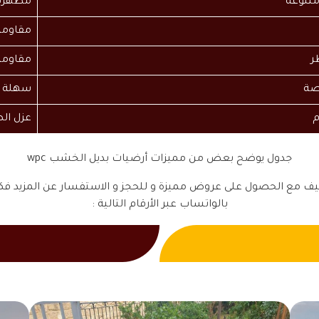
متنوعة
مظهرها
مقاومة
ر
مقاومة
صة
سهلة ا
م
عزل ال
جدول يوضح بعض من مميزات أرضيات بديل الخشب wpc
بالواتساب عبر الأرقام التالية :