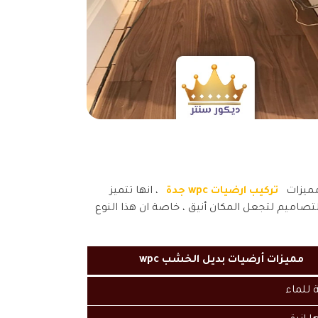
تركيب ارضيات wpc جدة
، انها تتميز
لتصاميم لتجعل المكان أنيق ، خاصة ان هذا النوع
مميزات أرضيات بديل الخشب wpc
 للماء