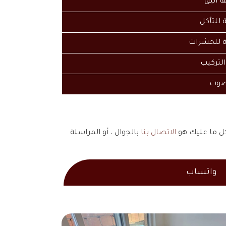
 انيق
 للتآكل
 للحشرات
لتركيب
صوت
الاتصال بنا
بالجوال ، أو المراسلة
واتساب