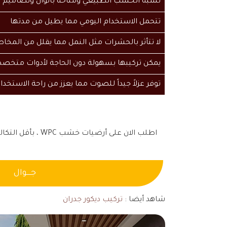
تشبه الخشب الطبيعي ومتاحة بألوان وتصاميم 
تتحمل الاستخدام اليومي مما يطيل من مدتها
لا تتأثر بالحشرات مثل النمل مما يقلل من المخاط
يمكن تركيبها بسهولة دون الحاجة لأدوات متخص
توفر عزلاً جيداً للصوت مما يعزز من راحة الاستخدا
اطلب الان على أرضيات خشب WPC ، بأقل التكاليف مع الحصول على عروض مميزة و للحجز و الاستفسار عن المزيد فكل ما عليك هو
جــــوال
شاهد أيضا :
تركيب ديكور جدران