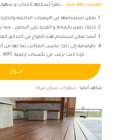
ارضيات wpc جدة
، نظراً لشكلها الجذاب و سهولة ص
يمكن استخدامها في الارضيات الداخلية والخارجي
كذلك تتميز بالمتانة و القدرة على التحمل ، مما ي
أيضا يمكن استخدام هذه الالواح في الحدائق العا
بالإضافة إلى ذلك تناسب المكاتب لما لها من أدا
فإذا كنت ترغب في تكسيات ارضية WPC ، باستخدام هذه الالواح المميزة فكل ما عليك هو
جــــوال
شاهد أيضا :
ديكورات جدران مرايا