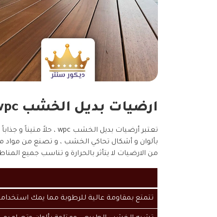
ارضيات بديل الخشب wpc جدة
تعتبر أرضيات بديل الخشب wpc ، حلاً متيناً و جذاباً خاصة انها تمزج بين الجمال الطبيعي والوظائف العملية ، كما ان من مميزات
بألوان و أشكال تحاكي الخشب ، و تصنع من مواد معاد
من الارضيات لا يتأثر بالحرارة و تناسب جميع المناط
تتمتع بمقاومة عالية للرطوبة مما يمك استخدام