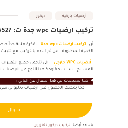
أرضيات باركيه
ديكور
تركيب ارضيات wpc جدة ت: 0550885527 أرضيات WPC خارجي في جده
أن
تركيب ارضيات wpc جدة
، فكرة فنانة جداً خ
الكمية المطلوبة ، من ثم البدء بالتركيب مع تثبيت 
أرضيات WPC خارجي
، الي تتحمل جميع التغيرات
المسابح ، بسبب مقاومة هذا النوع من الارضيات للم
كما سنتحدث في هذا المقال عن التالي :
كما يمكنك الحصول على ارضيات دبليو بي سي 
جــــوال
شاهد أيضا:
تركيب ديكور تلفزيون