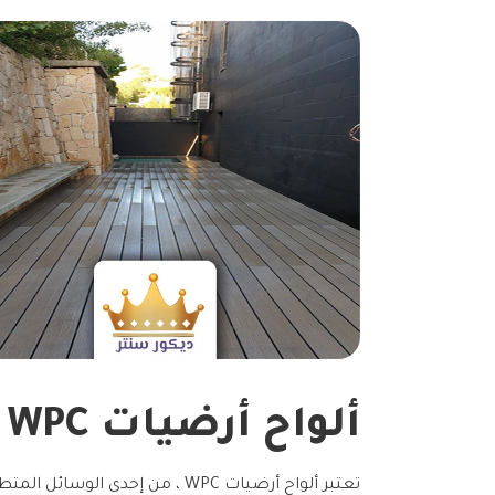
ألواح أرضيات WPC جدة
تعتبر ألواح أرضيات WPC ، من إحدى الوسائل المتطورة التي تجمع بين الاناقة و القوة ، خاصة ان لهذه الالواح استخدامات كثيرة، و يمكن استخدامها أيضا أثناء