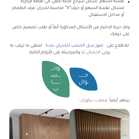
نقشة السهم: بشكل شرائح مائلة تلتقي في نقطة مركزية
لتشكل نقشة السهم أو حرف”V” مناسبة لجدران غرف الطعام
أو مداخل الاستقبال.
ولك حرية الاختيار من الأشكال المذكورة آنفاً أو طلب تصميم خاص
على ذوقك.
للاطلاع على
صور بديل الخشب للجدران بجدة
لتنتقي ما ترغب به
يرجى
الاتصال بنا
والمراسلة على الأرقام التالية:
واتـــ
جــــــ
ـــس
ـوال
ــــــــا
ب
شاهد أيضاً:
محلات ديكورات