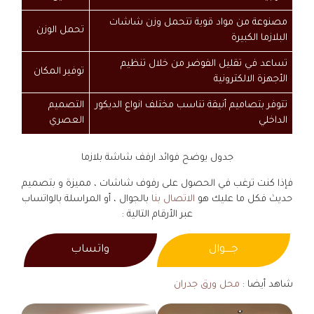
مصنوعة من مواد قوية تتحمل وزن شاشات
تحمل الوزن
البلازما الكبيرة
تساعد في تقليل الفوضر من خلال تنظيم
توفير المكان
الأجهزة الالكترونية
تتوفر بتصاميم أنيقة تناسب مختلف انواع الديكور
التصميم
الداخلي
العصري
جدول يوضح فوائد ارفف شاشة بلازما
فإذا كنت ترغب في الحصول على رفوف شاشات ، مميزة و بتصميم
حديث فكل ما عليك هو
الاتصال بنا
بالجوال ، أو المراسلة بالواتساب
عبر الأرقام التالية :
جــــوال
واتساب
شاهد أيضا :
محل ورق جدران