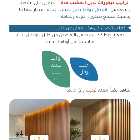
تركيب ديكورات بديل الخشب جدة
الحصول على تشكيله
واسعة من
اشكال حوائط بديل الخشب بجدة
لتختار منها ما
يناسبك لتتمتع بديكور ذا جودة وفخامة.
كما سنتحدث في هذا المقال عن التالي:
يمكننا إعطاؤك المزيد من التفاصيل من خلال
التواصل بنا
أو
مراسلتنا على أرقامنا التالية:
واتـــ
جــــــ
ـــس
ـوال
ــــــــا
ب
شاهد أيضاً:
معلم تركيب ورق حائط