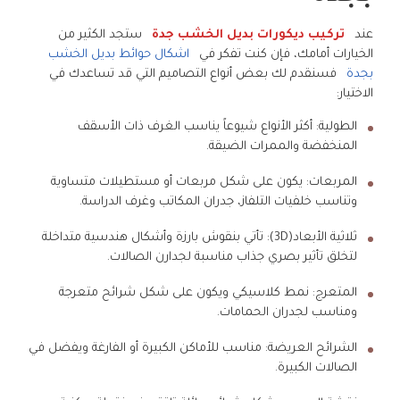
عند
تركيب ديكورات بديل الخشب جدة
ستجد الكثير من
الخيارات أمامك، فإن كنت تفكر في
اشكال حوائط بديل الخشب
بجدة
فسنقدم لك بعض أنواع التصاميم التي قد تساعدك في
الاختيار:
الطولية: أكثر الأنواع شيوعاً يناسب الغرف ذات الأسقف
المنخفضة والممرات الضيقة.
المربعات: يكون على شكل مربعات أو مستطيلات متساوية
وتناسب خلفيات التلفاز، جدران المكاتب وغرف الدراسة.
ثلاثية الأبعاد(3D): تأتي بنقوش بارزة وأشكال هندسية متداخلة
لتخلق تأثير بصري جذاب مناسبة لجدارن الصالات.
المتعرج: نمط كلاسيكي ويكون على شكل شرائح متعرجة
ومناسب لجدران الحمامات.
الشرائح العريضة: مناسب للأماكن الكبيرة أو الفارغة ويفضل في
الصالات الكبيرة.