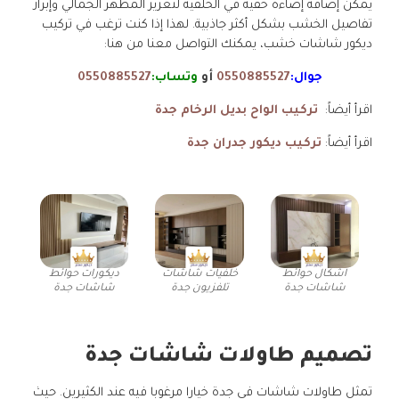
يمكن إضافة إضاءة خفية في الخلفية لتعزيز المظهر الجمالي وإبراز
تفاصيل الخشب بشكل أكثر جاذبية. لهذا إذا كنت ترغب في تركيب
ديكور شاشات خشب، يمكنك التواصل معنا من هنا:
جوال:
0550885527
أو
وتساب:
0550885527
اقرأ أيضاً:
تركيب الواح بديل الرخام جدة
اقرأ أيضاً:
تركيب ديكور جدران جدة
اشكال حوائط
خلفيات شاشات
ديكورات حوائط
شاشات جدة
تلفزيون جدة
شاشات جدة
تصميم طاولات شاشات جدة
تمثل طاولات شاشات في جدة خيارا مرغوبا فيه عند الكثيرين. حيث