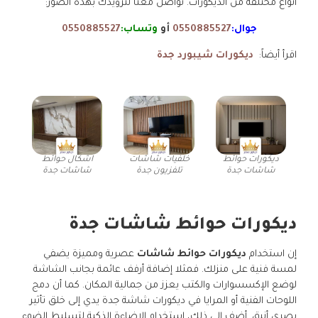
أنواع مختلفة من الديكورات. تواصل معنا لتزويدك بهذه الصور:
جوال:
0550885527
أو
وتساب:
0550885527
اقرأ أيضاً:
ديكورات شيبورد جدة
ديكورات حوائط
خلفيات شاشات
اشكال حوائط
شاشات جدة
تلفزيون جدة
شاشات جدة
ديكورات حوائط شاشات جدة
إن استخدام
ديكورات حوائط شاشات
عصرية ومميزة يضفي
لمسة فنية على منزلك. فمثلا إضافة أرفف عائمة بجانب الشاشة
لوضع الإكسسوارات والكتب يعزز من جمالية المكان. كما أن دمج
اللوحات الفنية أو المرايا في ديكورات شاشة جدة يدي إلى خلق تأثير
بصري أنيق. أضف إلى ذلك، استخدام الإضاءة الذكية لتسليط الضوء