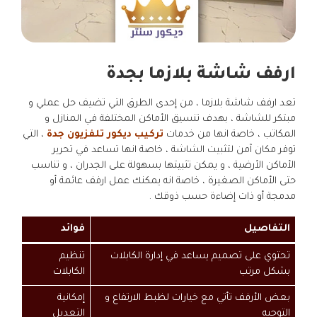
ارفف شاشة بلازما بجدة
تعد ارفف شاشة بلازما ، من إحدى الطرق التي تضيف حل عملي و
مبتكر للشاشة ، بهدف تنسيق الأماكن المختلفة في المنازل و
المكاتب ، خاصة انها من خدمات
تركيب ديكور تلفزيون جدة
، التي
توفر مكان آمن لتثبيت الشاشة ، خاصة انها تساعد في تحرير
الأماكن الأرضية ، و يمكن تثبيتها بسهولة على الجدران ، و تناسب
حتى الأماكن الصغيرة ، خاصة انه يمكنك عمل ارفف عائمة أو
مدمجة أو ذات إضاءة حسب ذوقك .
التفاصيل
فوائد
تحتوي على تصميم يساعد في إدارة الكابلات
تنظيم
بشكل مرتب
الكابلات
بعض الأرفف تأتي مع خيارات لظبط الارتفاع و
إمكانية
التوجيه
التعديل