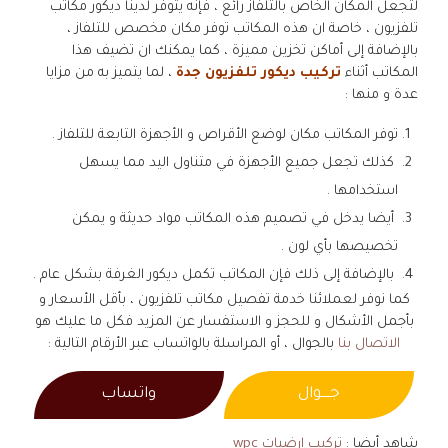
لتجعل المكان الخاص بالتلفاز رائع ، فإنه يتوفر لدينا ديكور مكاتب
تلفزيون ، خاصة ان هذه المكاتب توفر مكان مخصص للتلفاز ،
بالإضافة إلى أماكن تخزين مميزة ، كما يمكنك ان تضيف هذا
المكاتب أثناء
تركيب ديكور تلفزيون جدة
، لما يتميز به من مزايا
عدة و منها :
توفر المكاتب مكان لوضع الأقراص و الأجهزة التابعة للتلفاز .
كذلك تجعل جميع الأجهزة في متناول اليد مما يسهل
استخدامها .
أيضا يدخل في تصميم هذه المكاتب مواد حديثة و يمكن
تخصيصها بأي لون .
بالإضافة إلى ذلك فإن المكاتب تكمل ديكور الغرفة بشكل عام .
كما نوفر لعملائنا خدمة تفصيل مكاتب تلفزيون ، بأقل الأسعار و
بأجمل الأشكال و للحجز و الاستفسار عن المزيد فكل ما عليك هو
الاتصال بنا
بالجوال ، أو المراسلة بالواتساب عبر الأرقام التالية :
جــــوال
واتساب
شاهد أيضا :
تركيب ارضيات wpc