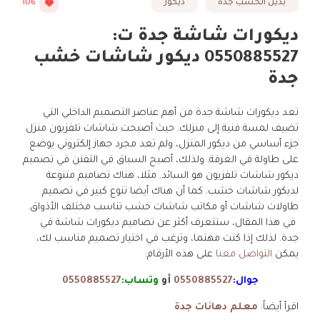
بديل الخشب جدة
ديكور
106
ديكورات شاشة جدة ت:
0550885527 ديكور شاشات خشب
جدة
تعد ديكورات شاشة جدة من أهم عناصر التصميم الداخلي التي
تضيف لمسة فنية إلى منزلك. حيث أصبحت شاشات تلفزيون منزل
جزء أساسي من ديكور المنزل، ولم تعد مجرد جهاز إلكتروني يوضع
على طاولة في الغرفة. ولذلك، أصبح السباق في التفنن في تصميم
ديكور شاشات تلفزيون هو السائد. مثلا، هناك تصاميم متنوعة
لديكور شاشات خشب. كما أن هناك أيضا تنوع كبير في تصميم
طاولات شاشات أو مكاتب شاشات خشب تناسب مختلف الأذواق.
في هذا المقال، ستتعرف أكثر عن تصاميم ديكورات شاشة في
جدة. لذلك إذا كنت مهتما، وترغب في اختيار تصميم مناسب لك،
يمكن
التواصل معنا
على هذه الأرقام:
جوال:
0550885527
أو
وتساب:
0550885527
اقرأ أيضاً:
معلم دهانات جدة