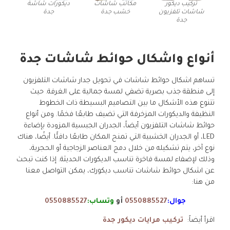
تركيب ديكور
مكاتب شاشات
ديكورات شاشة
شاشات تلفزيون
خشب جدة
جدة
جدة
أنواع واشكال حوائط شاشات جدة
تساهم اشكال حوائط شاشات في تحويل جدار شاشات التلفزيون
إلى منطقة جذب بصرية تضفي لمسة جمالية على الغرفة. حيث
تتنوع هذه الأشكال ما بين التصاميم البسيطة ذات الخطوط
النظيفة والديكورات المزخرفة التي تضيف طابعًا فخمًا. ومن أنواع
حوائط شاشات التلفزيون أيضاً، الجدران الجبسية المزودة بإضاءة
LED، أو الجدران الخشبية التي تمنح المكان طابعًا دافئًا. أيضًا، هناك
نوع آخر، يتم تشكيله من خلال دمج العناصر الزجاجية أو الحجرية،
وذلك لإضفاء لمسة فاخرة تناسب الديكورات الحديثة. إذا كنت تبحث
عن اشكال حوائط شاشات تناسب ديكورك، يمكن التواصل معنا
من هنا:
جوال:
0550885527
أو
وتساب:
0550885527
اقرأ أيضاً:
تركيب مرايات ديكور جدة