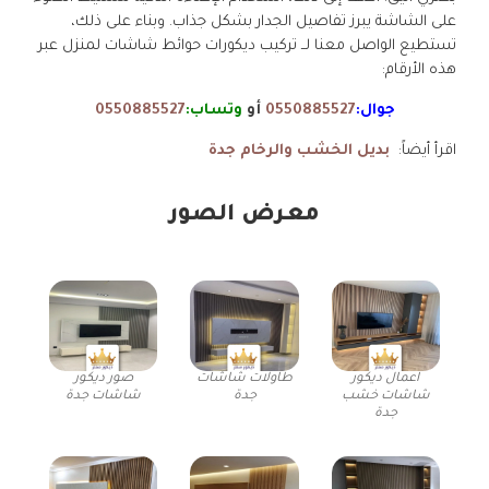
على الشاشة يبرز تفاصيل الجدار بشكل جذاب. وبناء على ذلك،
تستطيع الواصل معنا لــ تركيب ديكورات حوائط شاشات لمنزل عبر
هذه الأرقام:
جوال:
0550885527
أو
وتساب:
0550885527
اقرأ أيضاً:
بديل الخشب والرخام جدة
معرض الصور
اعمال ديكور
طاولات شاشات
صور ديكور
شاشات خشب
جدة
شاشات جدة
جدة