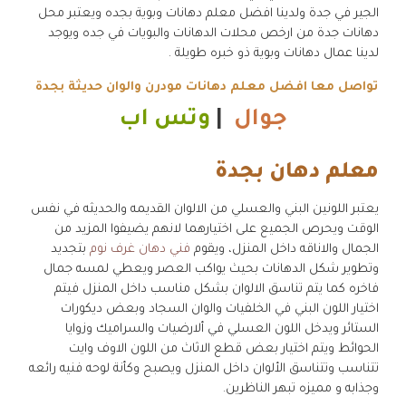
الجير في جدة ولدينا افضل معلم دهانات وبوية بجده ويعتبر محل
دهانات جدة من ارخص محلات الدهانات والبويات في جده ويوجد
لدينا عمال دهانات وبوية ذو خبره طويلة .
تواصل معا افضل معلم دهانات مودرن والوان حديثة بجدة
جوال
|
وتس اب
معلم دهان بجدة
يعتبر اللونين البني والعسلي من الالوان القديمه والحديثه في نفس
الوقت ويحرص الجميع على اختيارهما لانهم يضيفوا المزيد من
الجمال والاناقه داخل المنزل، ويقوم
فني دهان غرف نوم
بتجديد
وتطوير شكل الدهانات بحيث يواكب العصر ويعطي لمسه جمال
فاخره كما يتم تناسق الالوان بشكل مناسب داخل المنزل فيتم
اختيار اللون البني في الخلفيات والوان السجاد وبعض ديكورات
الستائر ويدخل اللون العسلي في ألارضيات والسراميك وزوايا
الحوائط ويتم اختيار بعض قطع الاثاث من اللون الاوف وايت
تتناسب وتتناسق الألوان داخل المنزل ويصبح وكأنة لوحه فنيه رائعه
وجذابه و مميزه تبهر الناظرين.