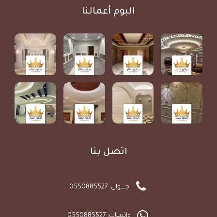
البوم أعمالنا
اتصل بنا
جـــــوال: 0550885527
واتساب: 0550885527