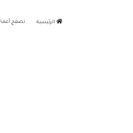
تصفح أعمالن
الرئيسية‎
Posts "معلم بويه"