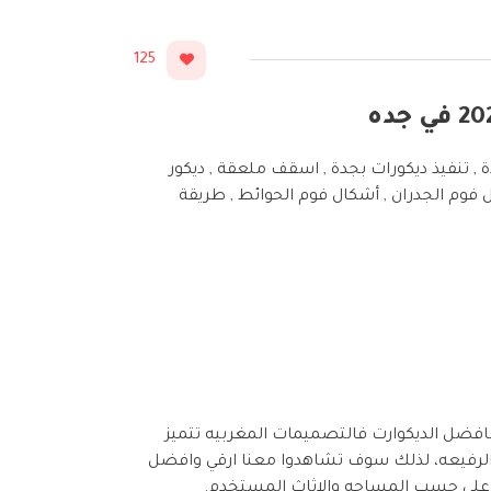
125
 النوم , ديكورات جبس مغربي للاسقف 2021 , شركة ديكورات بجدة , تنفيذ ديكورات بجدة , اسقف ملعقة , ديكور
ل فوم الجدران , أشكال فوم الحوائط , طريقة
فضل الديكوارت فالتصميمات المغربيه تتميز
ه الرفيعه، لذلك سوف تشاهدوا معنا ارقي وافضل
 على حسب المساحه والاثاث المستخدم.