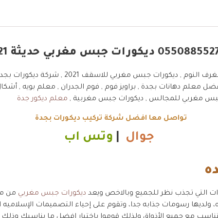
افضل شركة ديكورات بجده ديكورات جبس مغربي لغرف
ل معلم دهانات بجدة , براويز فوم , فوم الجدران , معلم بويه , أشكا
معلم ديكور جدة
تواصل معا افضل شركة تركيب ديكورات بجدة
جوال
|
وتس اب
ه
ات التي تجذب نظر للجميع وبالاخص ويعد
ديكورات جبس مغربي
من ما
يه، ولديها رسومات جذابه جدا، وتقوم على إحياء التصميمات الإسلامي
سب مع جميع الأذواق ولذلك قوموا باختيار افضل ما يناسبك وذلك