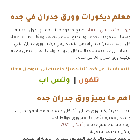
معلم ديكورات وورق جدران في جده
ورق الحائط ثلاثي الابعاد
اصبح موجود حاليًا بجميع الدول العربيه
ومنها السعودية بجدة ، وبالطبع السعر يختلف وفقًا لاختلاف عمله
كل دوله، فنحين نقدم افضل الاسعار في تركيب ورق جدران ثلاثي
الابعاد في جدة بمختلف الاشكال وجودها وايضا نقدم افضل معلم
تركيب ورق جدران 3d في جدة .
للستفسار عن خدماتنا المميزة ماعليك الى التواصل معنا
تلفون
|
وتس اب
اهم ما يميز ورق جدران جده
يتوفر لدى شركتنا ورق جدران بأشكال وتصاميم مختلفه ومميزات
واسعار مميزه فأهم ما يميز ورق حوائط لدينا
يوجد منة تصاميم عديدة
وأشكال 2021
يمكن تنظيفة بسهوله
لا يتغير شكلة والوانة مع التعرض للعوامل الجويه او الغسيل