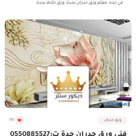
في جده
,
معلم ورق جدران بجدة
,
ورق حائط بجدة
ورق جدران
111
فني ورق جدران جدة ت:0550885527