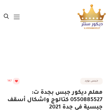
Posts Tagged "محلات
جبس بورد بجدة"
جبس بورد
147
معلم ديكور جبس بجدة ت:
0550885527 كتالوج واشكال أسقف
جبسية في جدة 2021