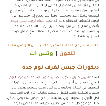
في الاونة الاخيرة اصبحت أهمية الأسقف الملعقة في مختلف
الأماكن مثل الفلل والقصور او المنازل او الشركات او الفنادق حيث
أنها تزيد من اناقة وفخامه المكان التي توجد فية خاصه أن تم توزيع
الإضاءة بشكل جيد ومناسب، وهذا الأمر يحتاج إلى محترفين في
تركيب الأسقف المعلقه لذلك قد جاءت
شركة تركيب جبس بجده
بأفضل عمال جبس بورد ومهندسين تركيب الاسقف المعلقه
والجبس بورد بمختلف التصميمات والتشكيلات مع ضمان جوده
العمل ومتانه التركيب.
للستفسار عن خدماتنا المميزة ماعليك الى التواصل معنا
تلفون
|
وتس اب
ديكورات جبس لغرف نوم جدة
استخدام
روق جدران ديكورات جبس امبورد للاسقف في غرف النوم
،
اصبح ألجبس من أكثر الخامات التي شاع استخدامها في ديكورات
الأسقف في المنازل وخاصه غرف النوم وذلك لأسباب عديده من
سهوله تشكيلة وثمنه القليل بالنسبه لخامات اخرى لونة المناسب
لكل الألوان وسهوله تلوين بما يتناسب مع الديكور سنعرض لك في
هذا الموضوع كل يفيدك في اختيار ديكور السقف الخاص بغرفه