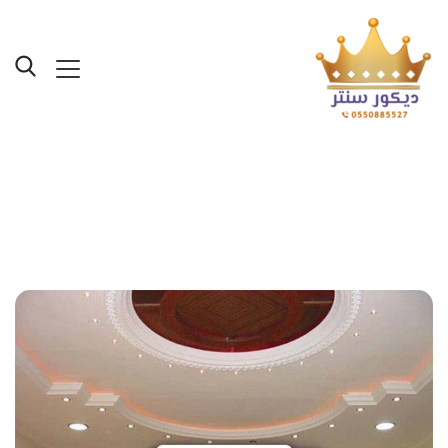
Posts Tagged "اشكال
جبس بورد مودرن ٢٠٢1"