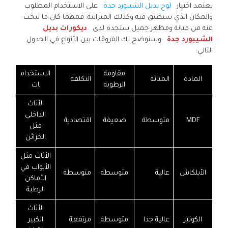
يعتمد اختيار
لوح بديل الشيبورد جدة
على الاستخدام المطلوب
والمكان الذي سيطبق فيه وكذلك الميزانية. فمهما كان ما تبحث
عنه من متانة ومظهر جميل ستجده لدى
ديكورات بديل
الشيبورد جدة
وسنوضح لك الفروقات بين الأنواع في الجدول
التالي:
مقاومة
الاستخدام
المادة
المتانة
التكلفة
الرطوبة
ات
الأثاث
الداخلي
MDF
متوسطة
ضعيفة
اقتصادية
مثل
الخزائن
الأثاث مثل
الأبواب في
الأبلكاش
عالية
متوسطة
متوسطة
الأماكن
الرطبة
الأثاث
الكونتر
عالية جدا
متوسطة
مرتفعة
الكبير