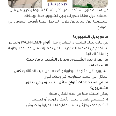
في هذا المحتوى سنتحدث عن أكثر الأسئلة شيوعاً وتكراراً من قبل
العملاء حول مقالة ديكورات بديل الشيبورد جدة، ويمكنك
الاستفسار عن المزيد عن طريق التواصل معنا بأرقامنا المتوفرة في
الموقع.
ماهو بديل الشيبورد؟
هي مادة بديلة للشيبورد التقليدي مثل: ألواح PVC,HPL,MDF والكونتر
تستخدم في تصميم الديكورات ولكن بمميزات مثل مقاومة للرطوبة
والمتانة العالية
ما الفرق بين الشيبورد وبدائل الشيبورد من حيث
الاستخدام؟
الشيبورد أقل مقاومة للرطوبة وأضعف من حيث المتانة بعكس
البدائل التي تتمتع بمقاومة أكبر ومتانة أقوى.
ما هي استخدامات ألواح بدائل الشيبودر في ديكور
التلفزيون؟
يمكن استخدامها في عدة أشكال منها:
1- كتصميم خلفيات للتلفاز بأشكال الرخام أو الخشب.
2- أو كرفوف وخزائن بسبب مقاومتها للحرارة والخدوش.