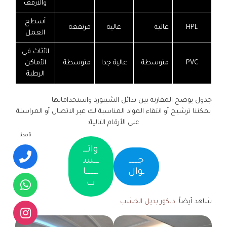
والأرفف
أسطح
HPL
عالية
عالية
مرتفعة
العمل
الأثاث في
PVC
متوسطة
عالية جدا
متوسطة
الأماكن
الرطبة
جدول يوضح المقارنة بين بدائل الشيبورد واستخداماتها
يمكننا ترشيح أو انتقاء المواد المناسبة لك عبر الاتصال أو المراسلة
على الأرقام التالية:
تابعنا
واتـــ
جــــــ
ـــس
ـوال
ــــــــا
ب
شاهد أيضاً:
ديكور بديل الخشب