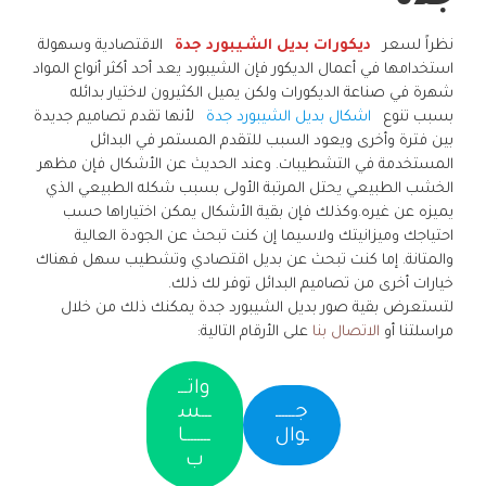
نظراً لسعر
ديكورات بديل الشيبورد جدة
الاقتصادية وسهولة
استخدامها في أعمال الديكور فإن الشيبورد يعد أحد أكثر أنواع المواد
شهرة في صناعة الديكورات ولكن يميل الكثيرون لاختيار بدائله
بسبب تنوع
اشكال بديل الشيبورد جدة
لأنها تقدم تصاميم جديدة
بين فترة وأخرى ويعود السبب للتقدم المستمر في البدائل
المستخدمة في التشطيبات. وعند الحديث عن الأشكال فإن مظهر
الخشب الطبيعي يحتل المرتبة الأولى بسبب شكله الطبيعي الذي
يميزه عن غيره.وكذلك فإن بقية الأشكال يمكن اختياراها حسب
احتياجك وميزانيتك ولاسيما إن كنت تبحث عن الجودة العالية
والمتانة. إما كنت تبحث عن بديل اقتصادي وتشطيب سهل فهناك
خيارات أخرى من تصاميم البدائل توفر لك ذلك.
لتستعرض بقية صور بديل الشيبورد جدة يمكنك ذلك من خلال
مراسلتنا أو
الاتصال بنا
على الأرقام التالية:
واتـــ
جــــــ
ـــس
ـوال
ــــــــا
ب