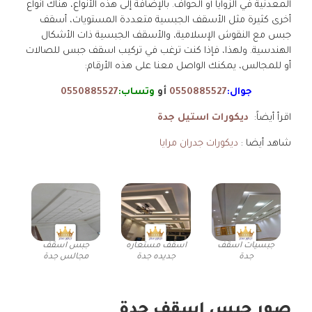
المعدنية في الزوايا أو الحواف. بالإضافة إلى هذه الأنواع، هناك أنواع
أخرى كثيرة مثل الأسقف الجبسية متعددة المستويات، أسقف
جبس مع النقوش الإسلامية، والأسقف الجبسية ذات الأشكال
الهندسية. ولهذا، فإذا كنت ترغب في تركيب اسقف جبس للصالات
أو للمجالس، يمكنك الواصل معنا على هذه الأرقام:
جوال:
0550885527
أو
وتساب:
0550885527
اقرأ أيضاً:
ديكورات استيل جدة
شاهد أيضا :
ديكورات جدران مرايا
جبسيات اسقف
اسقف مستعاره
جبس اسقف
جدة
جديده جدة
مجالس جدة
صور جبس اسقف جدة