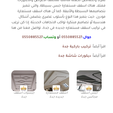
بمزايا وخصائص تجعله مناسبًا لمختلف الأغراض والديكورات.
فمثلا، هناك اسقف مستعارة جبس بسيطة، والتي تتميز
بتصاميمها البسيطة والأنيقة. كما أن هناك اسقف مستعارة
مودرن. حيث يتميز هذا النوع بأسلوب عصري يتضمن أشكال
هندسية أو تصاميم مبتكرة تواكب الاتجاهات الحديثة. إذا كن ترغب
في تركيب اسقف مستعاره جديده في جدة، تواصل معنا من هنا:
جوال:
0550885527
أو
وتساب:
0550885527
اقرأ أيضاً:
تركيب باركية جدة
اقرأ أيضاً:
ديكورات شاشة جدة
جبس اسقف
اسقف مستعاره
جبسيات اسقف
مجالس جدة
جديده جدة
جدة