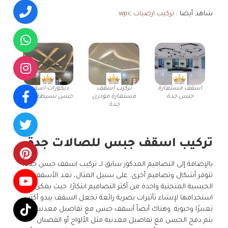
شاهد أيضا :
تركيب ارضيات wpc
اسقف مستعارة
تركيب اسقف
ديكورات اسقف
جبس جدة
مستعارة مودرن
جبس بسيطة جدة
جدة
تركيب اسقف جبس للصالات جدة
بالإضافة إلى التصاميم المذكور سابق لــ تركيب اسقف جبس جدة،
تتوفر أشكال وتصاميم أخرى. على سبيل المثال، تعد الأسقف
الجبسية المنحنية واحدة من أكثر التصاميم ابتكارًا. حيث يمكن
استخدامها لإنشاء تأثيرات بصرية رائعة تجعل السقف يبدو أكثر
تعبيرًا وحيوية. وهناك أيضاً أسقف جبس مع تفاصيل معدنية. حيث
يتم دمج الجبس مع تفاصيل معدنية مثل الألواح أو القضبان